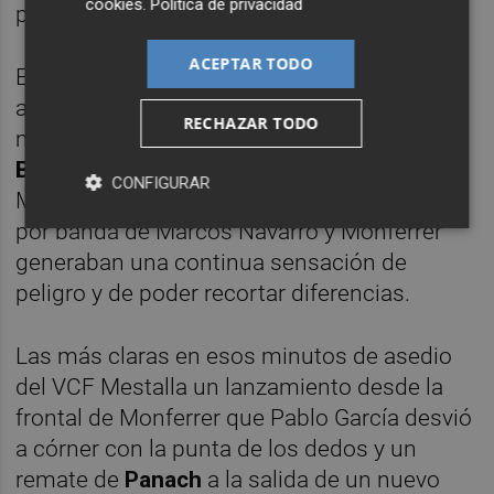
cookies
.
Política de privacidad
profundidad por las bandas.
ACEPTAR TODO
El VCF Mestalla llegaba con más frecuencia
al área del Atlético Baleares y buscó tener
RECHAZAR TODO
mayor presencia con la entrada de
Aimar
Blázquez
para formar dupla ofensiva con
CONFIGURAR
Mario Domínguez, que con las incursiones
por banda de Marcos Navarro y Monferrer
generaban una continua sensación de
peligro y de poder recortar diferencias.
Las más claras en esos minutos de asedio
del VCF Mestalla un lanzamiento desde la
frontal de Monferrer que Pablo García desvió
a córner con la punta de los dedos y un
remate de
Panach
a la salida de un nuevo