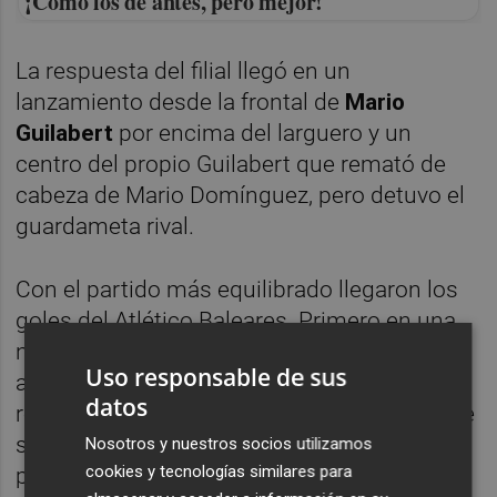
¡Cómo los de antes, pero mejor!
La respuesta del filial llegó en un
lanzamiento desde la frontal de
Mario
Guilabert
por encima del larguero y un
centro del propio Guilabert que remató de
cabeza de Mario Domínguez, pero detuvo el
guardameta rival.
Con el partido más equilibrado llegaron los
goles del Atlético Baleares. Primero en una
nueva acción a pelota parada en que Tovar
Uso responsable de sus
aprovechó un rechace a Vicent Abril a
datos
remate inicial de Jofre, en una acción en que
se reclamó falta previa a
Marcos Navarro
, y
Nosotros y nuestros socios utilizamos
cookies y tecnologías similares para
posteriormente en una indecisión defensiva