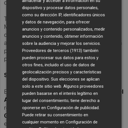
almacenar y acceder a información en su
que aprovechó nuevamente Tovar.
dispositivo y procesar datos personales,
como su dirección IP, identificadores únicos
Tras el duro golpe intentó rehacerse el VCF
y datos de navegación, para ofrecer
Mestalla para recortar diferencias antes del
anuncios y contenido personalizados, medir
descanso y dispuso de un remate de Iranzo
anuncios y contenido, obtener información
a la salida de un córner y una nueva acción a
sobre la audiencia y mejorar los servicios.
pelota parada pero sin acabar de encontrar
Proveedores de terceros (1913)
también
pueden procesar sus datos para estos y
portería.
otros fines, incluido el uso de datos de
geolocalización precisos y características
SEGUNDA PARTE
del dispositivo. Sus elecciones se aplican
solo a este sitio web. Algunos proveedores
En el inicio de la segunda parte
Miguel Ángel
pueden basarse en el interés legítimo en
Angulo
realizó dos cambios buscando una
lugar del consentimiento; tiene derecho a
reacción del equipo con la entrada de
Mario
oponerse en
Configuración de publicidad
.
González y Miguel Monferrer
, manteniendo
Puede retirar su consentimiento en
cualquier momento en
Configuración de
el dibujo táctico pero buscando más