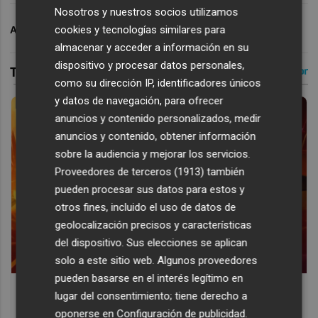
Nosotros y nuestros socios utilizamos
cookies y tecnologías similares para
ARCHIVADO EN
VALENCIA CF
almacenar y acceder a información en su
dispositivo y procesar datos personales,
como su dirección IP, identificadores únicos
y datos de navegación, para ofrecer
anuncios y contenido personalizados, medir
anuncios y contenido, obtener información
sobre la audiencia y mejorar los servicios.
Proveedores de terceros (1913)
también
pueden procesar sus datos para estos y
otros fines, incluido el uso de datos de
geolocalización precisos y características
del dispositivo. Sus elecciones se aplican
solo a este sitio web. Algunos proveedores
pueden basarse en el interés legítimo en
Corepunk MMORPG
lugar del consentimiento; tiene derecho a
Un verdadero MMORPG de la vieja escuela ¡Cómo los de
oponerse en
Configuración de publicidad
.