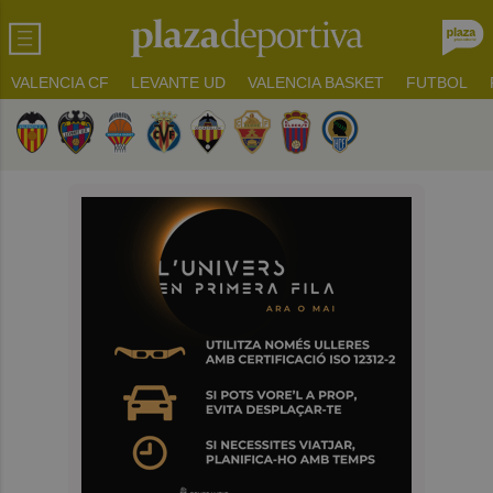
VALENCIA CF
LEVANTE UD
VALENCIA BASKET
FUTBOL