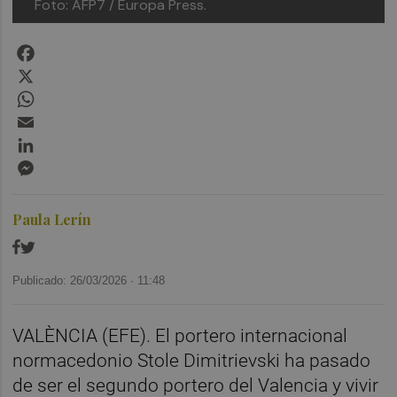
Foto: AFP7 / Europa Press.
Facebook
X
WhatsApp
Email
LinkedIn
Messenger
Paula Lerín
Publicado: 26/03/2026 ·
11:48
VALÈNCIA (EFE). El portero internacional
normacedonio Stole Dimitrievski ha pasado
de ser el segundo portero del Valencia y vivir