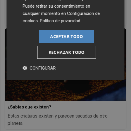
Corepunk MMORPG
Puede retirar su consentimiento en
Un verdadero MMORPG de la vieja escuela ¡Cómo los de
cualquier momento en
Configuración de
antes, pero mejor!
cookies
.
Política de privacidad
ACEPTAR TODO
RECHAZAR TODO
CONFIGURAR
¿Sabías que existen?
Estas criaturas existen y parecen sacadas de otro
planeta