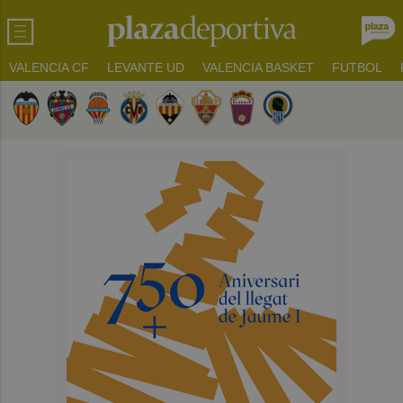
VALENCIA CF
LEVANTE UD
VALENCIA BASKET
FUTBOL