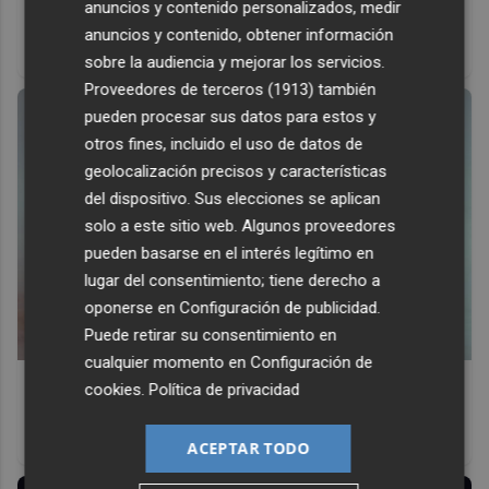
anuncios y contenido personalizados, medir
Top 2026: destinos clave
anuncios y contenido, obtener información
Inspírate y elige tu próximo destino para 2026
sobre la audiencia y mejorar los servicios.
Proveedores de terceros (1913)
también
pueden procesar sus datos para estos y
otros fines, incluido el uso de datos de
geolocalización precisos y características
del dispositivo. Sus elecciones se aplican
solo a este sitio web. Algunos proveedores
pueden basarse en el interés legítimo en
lugar del consentimiento; tiene derecho a
oponerse en
Configuración de publicidad
.
Puede retirar su consentimiento en
cualquier momento en
Configuración de
Canciones que marcan
cookies
.
Política de privacidad
¿Por qué recuerdas canciones viejas mejor que las
nuevas?
ACEPTAR TODO