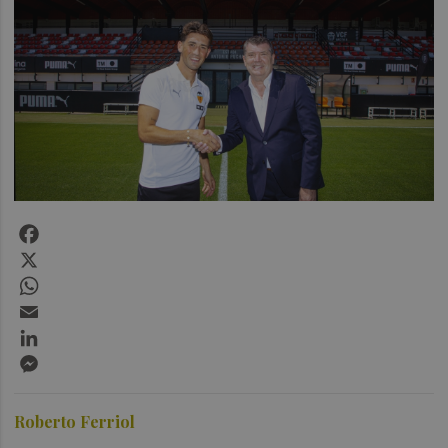
Facebook
X
WhatsApp
Email
LinkedIn
Messenger
Roberto Ferriol