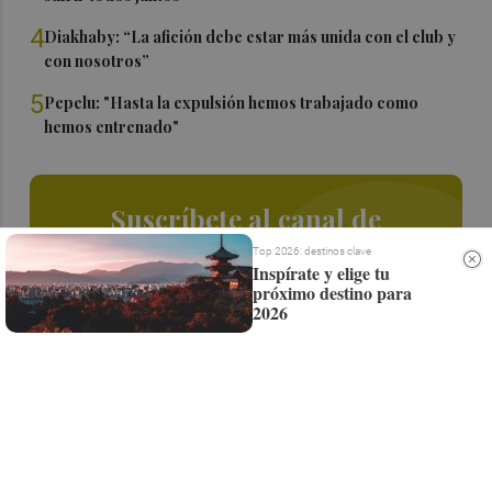
4
Diakhaby: “La afición debe estar más unida con el club y
con nosotros”
5
Pepelu: "Hasta la expulsión hemos trabajado como
hemos entrenado"
Suscríbete al canal de
Whatsapp
Top 2026: destinos clave
Inspírate y elige tu
próximo destino para
Siempre al día de las últimas noticias
2026
¡Quiero suscribirme!