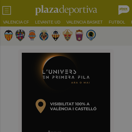
VALENCIA CF
LEVANTE UD
VALENCIA BASKET
FUTBOL