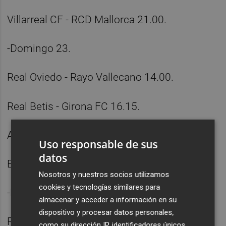
Villarreal CF - RCD Mallorca 21.00.
-Domingo 23.
Real Oviedo - Rayo Vallecano 14.00.
Real Betis - Girona FC 16.15.
Atlético de Madrid - Getafe CF 18.30.
Uso responsable de sus
datos
Elche CF - Real Madrid 21.00.
Nosotros y nuestros socios utilizamos
cookies y tecnologías similares para
-Lunes 24.
almacenar y acceder a información en su
dispositivo y procesar datos personales,
RCD Espanyol - Sevilla FC 21.00.
como su dirección IP, identificadores únicos