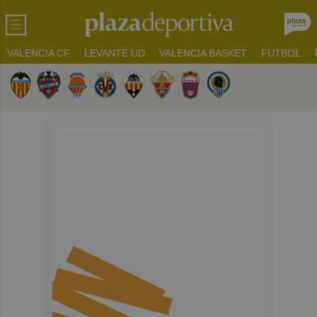
VALENCIA CF
LEVANTE UD
VALENCIA BASKET
FUTBOL