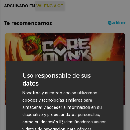
ARCHIVADO EN
VALENCIA CF
Uso responsable de sus
datos
Nosotros y nuestros socios utilizamos
cookies y tecnologías similares para
almacenar y acceder a información en su
Corepunk MMORPG
dispositivo y procesar datos personales,
Un verdadero MMORPG de la vieja escuela ¡Cómo los de
como su dirección IP, identificadores únicos
antes, pero mejor!
y datos de navegación, para ofrecer