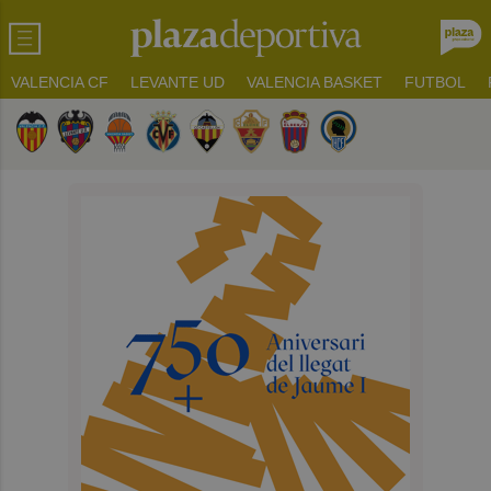
VALENCIA CF
LEVANTE UD
VALENCIA BASKET
FUTBOL