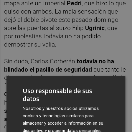
mapa ante un imperial
Pedri
, que hizo lo que
quiso con ambos. La mala sensación que
dejó el doble pivote este pasado domingo
abre las puertas al suizo Filip
Ugrinic
, que
por molestias todavía no ha podido
demostrar su valía.
Sin duda, Carlos Corberán
todavía no ha
blindado el pasillo de seguridad
que tanto le
dio al equipo la temporada pasada con él al
frente. Las bajas de
Giorgi
Mamardashvili,
Uso responsable de sus
Cristhian Mosquera y Enzo Barrenechea
datos
han pasado factura al equipo y, a día de hoy,
Nosotros y nuestros socios utilizamos
se ha perdido la consistencia que se
cookies y tecnologías similares para
apreció
en la segunda vuelta con el de
almacenar y acceder a información en su
Cheste.
dispositivo y procesar datos personales,