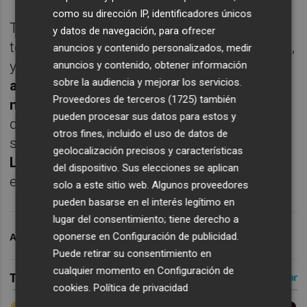
como su dirección IP, identificadores únicos
Tal vez sea arriba donde más alternativas
y datos de navegación, para ofrecer
tenga y mejor esté haciendo rendir al equipo,
anuncios y contenido personalizados, medir
ya que
la mayoría de los jugadores de
anuncios y contenido, obtener información
sobre la audiencia y mejorar los servicios.
ataque están enchufados aunque las cifras
Proveedores de terceros (1725)
también
no sean importantes
. Sin ir más lejos, uno
pueden procesar sus datos para estos y
de los valencianistas que está
otros fines, incluido el uso de datos de
sorprendiendo en estos primeros días es
geolocalización precisos y características
Lucas Beltrán
, el único que queda por meter
del dispositivo. Sus elecciones se aplican
en dinámica.
solo a este sitio web. Algunos proveedores
pueden basarse en el interés legítimo en
lugar del consentimiento; tiene derecho a
oponerse en
Configuración de publicidad
.
ARCHIVADO EN
VALENCIA CF
Puede retirar su consentimiento en
cualquier momento en
Configuración de
cookies
.
Política de privacidad