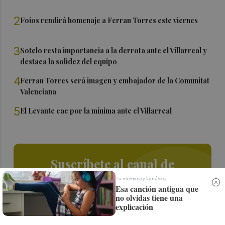
2
Foios rendirá homenaje a Ferran Torres este viernes
3
Sotelo resta importancia a la derrota ante el Villarreal y
destaca la solidez del equipo
4
Ferran Torres será imagen y embajador de la Comunitat
Valenciana
5
El Levante cae por la mínima ante el Villarreal
Suscríbete al canal de
Whatsapp
Tu memoria y la música
Esa canción antigua que
no olvidas tiene una
Siempre al día de las últimas noticias
explicación
¡Quiero suscribirme!