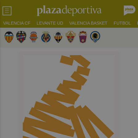
VALENCIA CF
LEVANTE UD
VALENCIA BASKET
FUTBOL