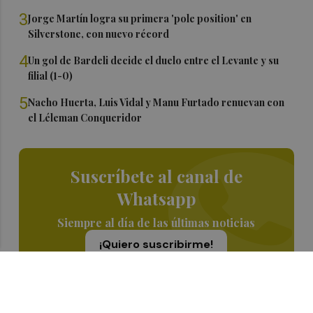
3
Jorge Martín logra su primera 'pole position' en
Silverstone, con nuevo récord
4
Un gol de Bardeli decide el duelo entre el Levante y su
filial (1-0)
5
Nacho Huerta, Luis Vidal y Manu Furtado renuevan con
el Léleman Conqueridor
Suscríbete al canal de
Whatsapp
Siempre al día de las últimas noticias
¡Quiero suscribirme!