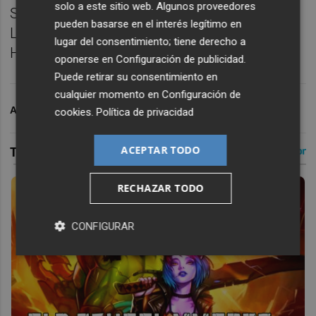
solo a este sitio web. Algunos proveedores
Santamaria o Pepelu, Javi Guerra, Danjuma,
pueden basarse en el interés legítimo en
Luis Rioja; Diego López o Lucas Beltrán y
lugar del consentimiento; tiene derecho a
Hugo Duro.
oponerse en
Configuración de publicidad
.
Puede retirar su consentimiento en
cualquier momento en
Configuración de
ARCHIVADO EN
VALENCIA CF
cookies
.
Política de privacidad
ACEPTAR TODO
RECHAZAR TODO
CONFIGURAR