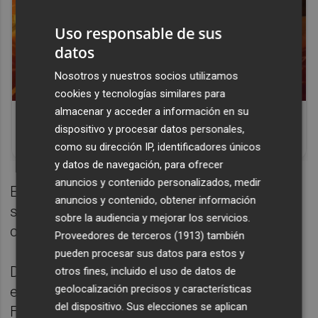
Uso responsable de sus
datos
Nosotros y nuestros socios utilizamos
cookies y tecnologías similares para
Corepunk MMORPG
almacenar y acceder a información en su
Un verdadero MMORPG de la vieja escuela
dispositivo y procesar datos personales,
¡Cómo los de antes, pero mejor!
como su dirección IP, identificadores únicos
y datos de navegación, para ofrecer
anuncios y contenido personalizados, medir
En ataque, Lucas Beltrán o Diego López
anuncios y contenido, obtener información
serían el segundo punta para enlazar
sobre la audiencia y mejorar los servicios.
con Hugo Duro.
Proveedores de terceros (1913)
también
pueden procesar sus datos para estos y
De este modo, el once del Valencia CF
otros fines, incluido el uso de datos de
geolocalización precisos y características
estaría compuesto por: Julen Agirrezabala;
del dispositivo. Sus elecciones se aplican
Foulquier, Tárrega, Diakhaby, Gayà; Baptiste