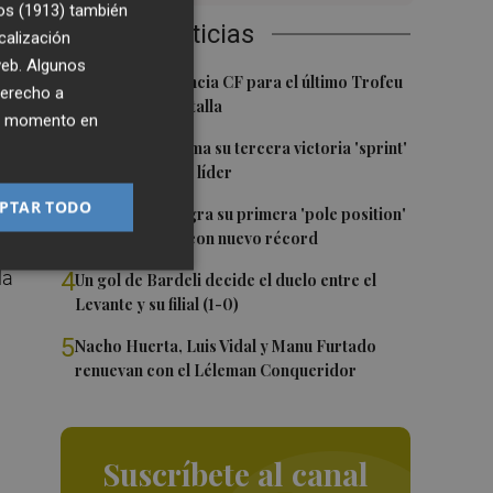
én
os (1913)
también
Últimas Noticias
calización
 web. Algunos
1
El once del Valencia CF para el último Trofeu
va
derecho a
Taronja de Mestalla
ier momento en
2
Jorge Martín suma su tercera victoria 'sprint'
ias
del año y es más líder
PTAR TODO
3
Jorge Martín logra su primera 'pole position'
en Silverstone, con nuevo récord
la
4
Un gol de Bardeli decide el duelo entre el
Levante y su filial (1-0)
5
Nacho Huerta, Luis Vidal y Manu Furtado
renuevan con el Léleman Conqueridor
Suscríbete al canal