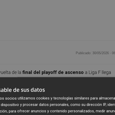
Publicado: 30/05/2026 ·
0
uelta de la
final del playoff de ascenso
a Liga F llega
onio Puchades
. Con un aforo completo, el Valencia CF y e
 vez en la Primera Federación para decidir quién sube a Li
able de sus datos
os socios utilizamos cookies y tecnologías similares para almacena
dispositivo y procesar datos personales, como su dirección IP, iden
 victoria para sellar matemáticamente su ascenso a
ción, para ofrecer anuncios y contenido personalizados, medir anun