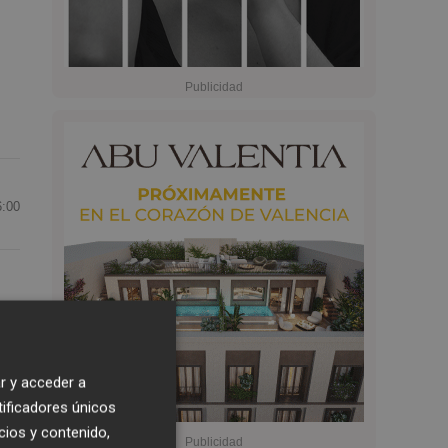
6:00
l
ga
r y acceder a
tificadores únicos
cios y contenido,