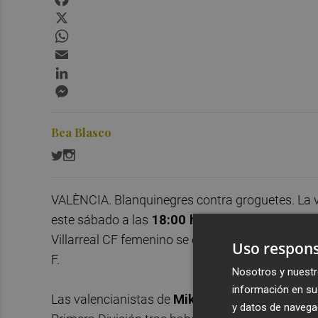
X
WhatsApp
Email
LinkedIn
Messenger
Bea Blasco
VALÈNCIA. Blanquinegres contra groguetes. La v
este sábado a las
18:00 horas
al
estadio Ant
Villarreal CF femenino se enfrentarán por última
Uso respons
F.
Nosotros y nuestr
información en su 
Las valencianistas de
Mikel Crespo
buscarán la
y datos de navega