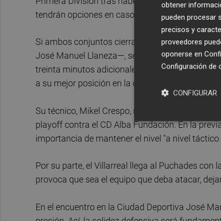
Primera División tras haber jugado esta tempor
obtener informació
tendrán opciones en caso de empate global.
pueden procesar su
precisos y caracte
Si ambos conjuntos cierran los 90 minutos sin m
proveedores pueden
oponerse en
Confi
José Manuel Llaneza—, se jugará una prórroga d
Configuración de 
treinta minutos adicionales, será el Valencia CF
a su mejor posición en la clasificación (tercera fr
CONFIGURAR
Su técnico, Mikel Crespo, regresa a los banquillos
playoff contra el CD Alba Fundación. En la previ
importancia de mantener el nivel "a nivel táctico y
Por su parte, el Villarreal llega al Puchades con 
provoca que sea el equipo que deba atacar, dej
En el encuentro en la Ciudad Deportiva José Ma
presión. Así, la solidez defensiva será fundame