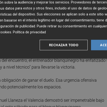
ada en la Segunda División femenina. Sin embargo, tambi
n sobre la audiencia y mejorar los servicios.
Proveedores de tercer
s datos para estos y otros fines, incluido el uso de datos de geolo
rísticas del dispositivo. Sus elecciones se aplican solo a este sitio
arcar —repitiendo el guion de la ida en la Ciudad Deporti
 basarse en el interés legítimo en lugar del consentimiento; tiene 
guración de publicidad
. Puede retirar su consentimiento en cualqu
e media hora. No obstante, de no haber goles tras esos
cookies
.
Política de privacidad
 el equipo que estará en Liga F la próxima temporada grac
ente a la sexta posición del Villarreal).
RECHAZAR TODO
ACE
 tras su expulsión en el partido de ida de la semifinal del
a del encuentro, el entrenador blanquinegro ha enfatizado 
 a nivel técnico" para llevarse la victoria.
la obligación de ganar el duelo. Esa urgencia ofensiva
ando potencialmente los espacios.
nuel Llaneza el Valencia demostró ser impenetrable bajo
ntal este sábado para el bloque blanquinegro.