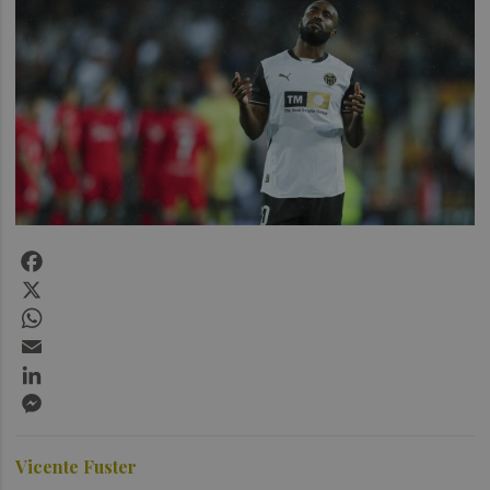
Facebook
X
WhatsApp
Email
LinkedIn
Messenger
Vicente Fuster