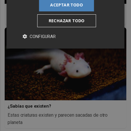
ACEPTAR TODO
Belleza indomable
El diamante que simboliza la feminidad indomable
RECHAZAR TODO
CONFIGURAR
¿Sabías que existen?
Estas criaturas existen y parecen sacadas de otro
planeta