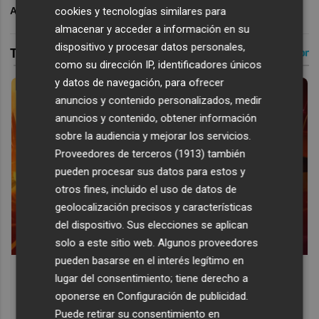
cookies y tecnologías similares para
ARCHIVADO EN
VALENCIA CF
almacenar y acceder a información en su
dispositivo y procesar datos personales,
como su dirección IP, identificadores únicos
y datos de navegación, para ofrecer
anuncios y contenido personalizados, medir
anuncios y contenido, obtener información
sobre la audiencia y mejorar los servicios.
Proveedores de terceros (1913)
también
pueden procesar sus datos para estos y
otros fines, incluido el uso de datos de
geolocalización precisos y características
del dispositivo. Sus elecciones se aplican
solo a este sitio web. Algunos proveedores
pueden basarse en el interés legítimo en
Corepunk MMORPG
lugar del consentimiento; tiene derecho a
Un verdadero MMORPG de la vieja escuela ¡Cómo los de
oponerse en
Configuración de publicidad
.
antes, pero mejor!
Puede retirar su consentimiento en