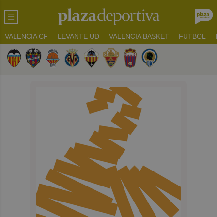
VALENCIA CF
LEVANTE UD
VALENCIA BASKET
FUTBOL