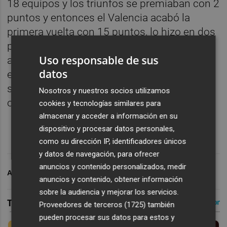
18 equipos y los triunfos se premiaban con 2
puntos y entonces el Valencia acabó la
primera vuelta con 15 puntos, lo hizo en dos
partidos menos de los que disputa
Uso responsable de sus
actualmente y con unos resultados que con
datos
el actual sistema de puntuación hubieran
sido 20, pues ganó cinco partidos, empató
Nosotros y nuestros socios utilizamos
otros tantos y perdió siete.
cookies y tecnologías similares para
almacenar y acceder a información en su
dispositivo y procesar datos personales,
como su dirección IP, identificadores únicos
y datos de navegación, para ofrecer
anuncios y contenido personalizados, medir
ARCHIVADO EN
VALENCIA CF
anuncios y contenido, obtener información
sobre la audiencia y mejorar los servicios.
Proveedores de terceros (1725)
también
pueden procesar sus datos para estos y