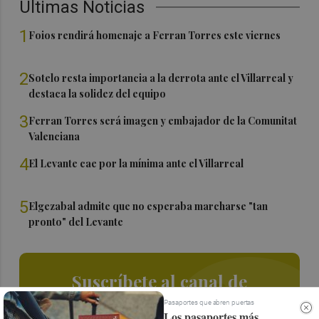
Últimas Noticias
1
Foios rendirá homenaje a Ferran Torres este viernes
2
Sotelo resta importancia a la derrota ante el Villarreal y
destaca la solidez del equipo
3
Ferran Torres será imagen y embajador de la Comunitat
Valenciana
4
El Levante cae por la mínima ante el Villarreal
5
Elgezabal admite que no esperaba marcharse "tan
pronto" del Levante
Suscríbete al canal de
Whatsapp
Pasaportes que abren puertas
Los pasaportes más