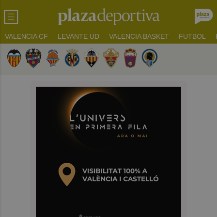
VALENCIA CF
LEVANTE UD
VALENCIA BASKET
FUTBOL