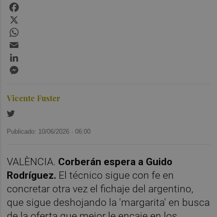
Facebook
X
WhatsApp
Email
LinkedIn
Messenger
Vicente Fuster
Publicado: 10/06/2026 ·
06:00
VALÈNCIA.
Corberán espera a Guido
Rodríguez.
El técnico sigue con fe en
concretar otra vez el fichaje del argentino,
que sigue deshojando la 'margarita' en busca
de la oferta que mejor le encaje en los