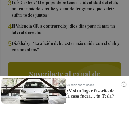
3
Luís Castro: "El equipo debe tener la identidad del club;
no tener miedo a nadie y, cuando tengamos que sufrir,
sufrir todos juntos”
4
El Valencia CF, a contrarreloj: diez días para firmar un
lateral derecho
5
Diakhaby: “La afición debe estar más unida con el club y
con nosotros”
Suscríbete al canal de
Whatsapp
Un salón sobre ruedas
¿Y si tu lugar favorito de
Siempre al día de las últimas noticias
la casa fuera… tu Tesla?
¡Quiero suscribirme!