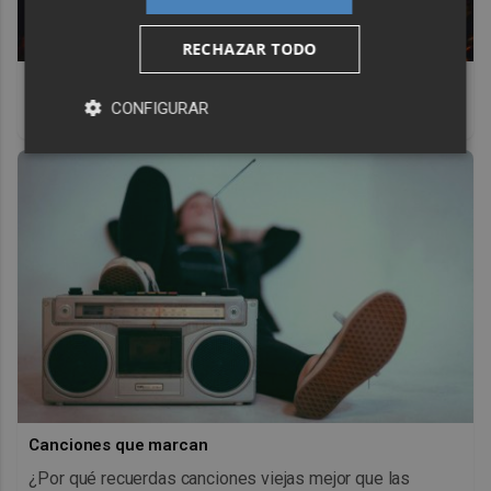
RECHAZAR TODO
Top 2026: destinos clave
CONFIGURAR
Inspírate y elige tu próximo destino para 2026
Canciones que marcan
¿Por qué recuerdas canciones viejas mejor que las