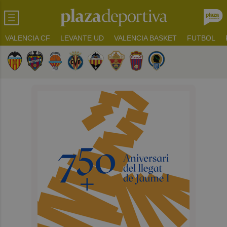
VALENCIA CF
LEVANTE UD
VALENCIA BASKET
FUTBOL