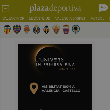
VALENCIA CF
LEVANTE UD
VALENCIA BASKET
FUTBOL