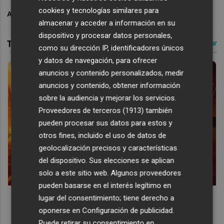
cookies y tecnologías similares para
ARCHIVADO EN
VALENCIA CF
almacenar y acceder a información en su
dispositivo y procesar datos personales,
como su dirección IP, identificadores únicos
y datos de navegación, para ofrecer
anuncios y contenido personalizados, medir
anuncios y contenido, obtener información
sobre la audiencia y mejorar los servicios.
Proveedores de terceros (1913)
también
pueden procesar sus datos para estos y
otros fines, incluido el uso de datos de
geolocalización precisos y características
del dispositivo. Sus elecciones se aplican
solo a este sitio web. Algunos proveedores
pueden basarse en el interés legítimo en
Corepunk MMORPG
lugar del consentimiento; tiene derecho a
oponerse en
Configuración de publicidad
.
Un verdadero MMORPG de la vieja escuela ¡Cómo los de
Puede retirar su consentimiento en
antes, pero mejor!