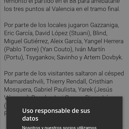
remontó el partido en el 88 para arrebatarle
los tres puntos al Valencia en el tramo final.
Por parte de los locales jugaron Gazzaniga,
Eric García, David López (Stuani), Blind,
Miguel Gutiérrez, Aleix García, Yangel Herrera
(Pablo Torre) (Yan Couto), Iván Martín
(Portu), Tsygankov, Savinho y Artem Dovbyk.
Por parte de los visitantes saltaron al césped
Mamardashvili, Thierry Rendall, Cristhian
Mosquera, Gabriel Paulista, Yarek (Jesús
Vázquez), Papelu, Javi Guerra, Diego López
(Sergi Canós) Foulquier (Amallah), Fran
Uso responsable de sus
Pérez (Diakhaby) y Hugo Duro (Yaremchuk).
datos
Nosotros y nuestros socios utilizamos