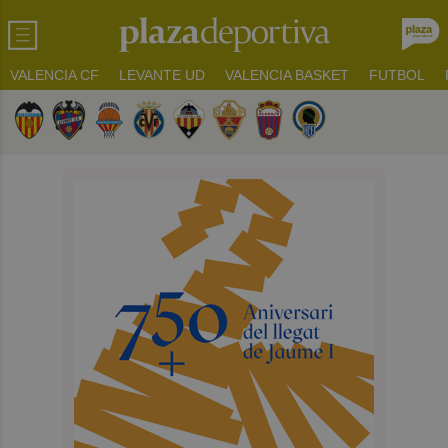
VALENCIA CF
LEVANTE UD
VALENCIA BASKET
FUTBOL