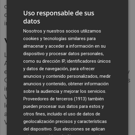
crear formarnos, para crear vínculos, para
Uso responsable de sus
desarrollar el proyecto y esto es más
datos
importante para nosotros” concluye Giulio.
Nosotros y nuestros socios utilizamos
VCF ACADEMY PROGRAMS
cookies y tecnologías similares para
almacenar y acceder a información en su
dispositivo y procesar datos personales,
Las VCF Soccer Academy con las que la
como su dirección IP, identificadores únicos
Academia VCF cuenta en mercados
y datos de navegación, para ofrecer
estratégicos de Norteamérica, Europa, Asia y
anuncios y contenido personalizados, medir
Oceanía, los VCF Soccer Camps, las alianzas
anuncios y contenido, obtener información
internacionales, la consultoría técnica o la
sobre la audiencia y mejorar los servicios.
VCF Academy World Cup forman parte de
Proveedores de terceros (1913)
también
los VCF Soccer Academy Programs que
pueden procesar sus datos para estos y
ayudan a expandir mundialmente la marca
otros fines, incluido el uso de datos de
Valencia CF y lo que simbolizan sus colores
geolocalización precisos y características
del dispositivo. Sus elecciones se aplican