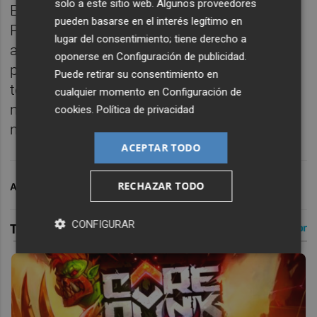
solo a este sitio web. Algunos proveedores
El Valencia CF a través de los VCF Academy
pueden basarse en el interés legítimo en
Programs cada temporada organiza un
lugar del consentimiento; tiene derecho a
amplio programa de actividades en el que
oponerse en
Configuración de publicidad
.
participan más de 5000 jugadores y 400
Puede retirar su consentimiento en
técnicos de más de 50 países de todo el
cualquier momento en
Configuración de
mundo que pueden conocer mejor la
cookies
.
Política de privacidad
metodología de juego de la Academia VCF.
ACEPTAR TODO
RECHAZAR TODO
ARCHIVADO EN
VALENCIA CF
CONFIGURAR