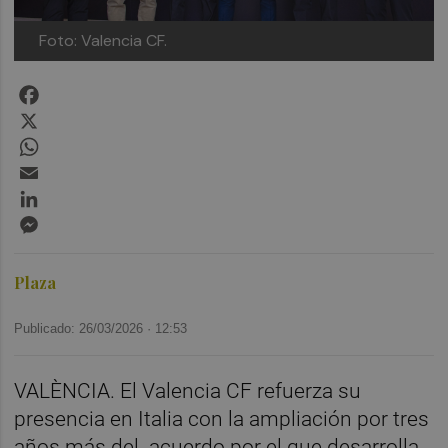
Foto: Valencia CF.
Facebook
X
WhatsApp
Email
LinkedIn
Messenger
Plaza
Publicado: 26/03/2026 ·
12:53
VALÈNCIA. El Valencia CF refuerza su
presencia en Italia con la ampliación por tres
años más del acuerdo por el que desarrolla