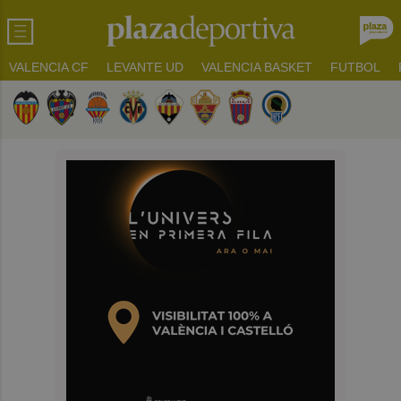
VALENCIA CF
LEVANTE UD
VALENCIA BASKET
FUTBOL