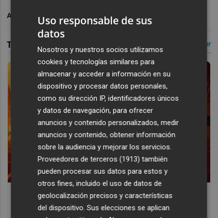
ARCHIVADO EN
VALENCIA CF
Uso responsable de sus
datos
Nosotros y nuestros socios utilizamos
cookies y tecnologías similares para
almacenar y acceder a información en su
dispositivo y procesar datos personales,
como su dirección IP, identificadores únicos
y datos de navegación, para ofrecer
anuncios y contenido personalizados, medir
anuncios y contenido, obtener información
sobre la audiencia y mejorar los servicios.
Proveedores de terceros (1913)
también
pueden procesar sus datos para estos y
otros fines, incluido el uso de datos de
Corepunk MMORPG
geolocalización precisos y características
Un verdadero MMORPG de la vieja escuela ¡Cómo los de
del dispositivo. Sus elecciones se aplican