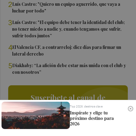
2
Luís Castro: "Quiero un equipo aguerrido, que vaya a
luchar por todo"
3
Luís Castro: "El equipo debe tener la identidad del club;
no tener miedo a nadie y, cuando tengamos que sufrir,
sufrir todos juntos”
4
El Valencia CF, a contrarreloj: diez días para firmar un
lateral derecho
5
Diakhaby: “La afición debe estar más unida con el club y
con nosotros”
Suscríbete al canal de
Whatsapp
Top 2026: destinos clave
Inspírate y elige tu
próximo destino para
Siempre al día de las últimas noticias
2026
¡Quiero suscribirme!