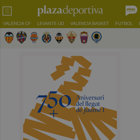
VALENCIA CF
LEVANTE UD
VALENCIA BASKET
FUTBOL