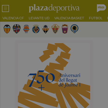
VALENCIA CF
LEVANTE UD
VALENCIA BASKET
FUTBOL