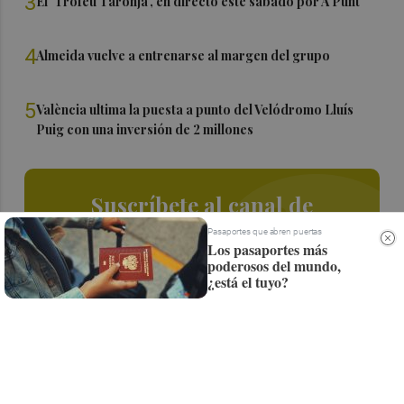
3
El 'Trofeu Taronja', en directo este sábado por À Punt
4
Almeida vuelve a entrenarse al margen del grupo
5
València ultima la puesta a punto del Velódromo Lluís
Puig con una inversión de 2 millones
Suscríbete al canal de
Whatsapp
Pasaportes que abren puertas
Los pasaportes más
poderosos del mundo,
Siempre al día de las últimas noticias
¿está el tuyo?
¡Quiero suscribirme!