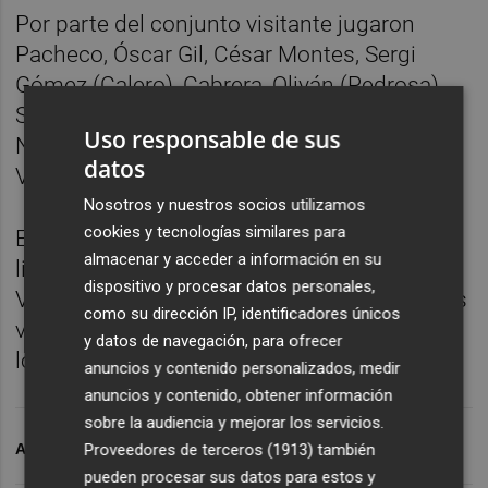
Por parte del conjunto visitante jugaron
Pacheco, Óscar Gil, César Montes, Sergi
Gómez (Calero), Cabrera, Oliván (Pedrosa),
Sergi Darder, Denis Suárez (Vinícius Souza),
Uso responsable de sus
Nico Melamed (Braithwaite), Puado (Aleix
datos
Vidal) y Joselu.
Nosotros y nuestros socios utilizamos
cookies y tecnologías similares para
El balance de los ochenta y tres partidos
almacenar y acceder a información en su
ligueros en el estadio de Mestalla entre el
dispositivo y procesar datos personales,
Valencia y el Espanyol es de cincuenta y seis
como su dirección IP, identificadores únicos
victorias para los blanquinegros, ocho para
y datos de navegación, para ofrecer
los blanquiazules y diecinueve empates.
anuncios y contenido personalizados, medir
anuncios y contenido, obtener información
sobre la audiencia y mejorar los servicios.
Proveedores de terceros (1913)
también
ARCHIVADO EN
VALENCIA CF
pueden procesar sus datos para estos y