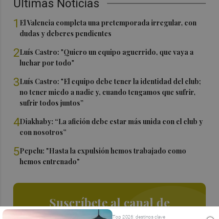
Últimas Noticias
1
El Valencia completa una pretemporada irregular, con
dudas y deberes pendientes
2
Luís Castro: "Quiero un equipo aguerrido, que vaya a
luchar por todo"
3
Luís Castro: "El equipo debe tener la identidad del club;
no tener miedo a nadie y, cuando tengamos que sufrir,
sufrir todos juntos”
4
Diakhaby: “La afición debe estar más unida con el club y
con nosotros”
5
Pepelu: "Hasta la expulsión hemos trabajado como
hemos entrenado"
Suscríbete al canal de
Whatsapp
Top 2026: destinos clave