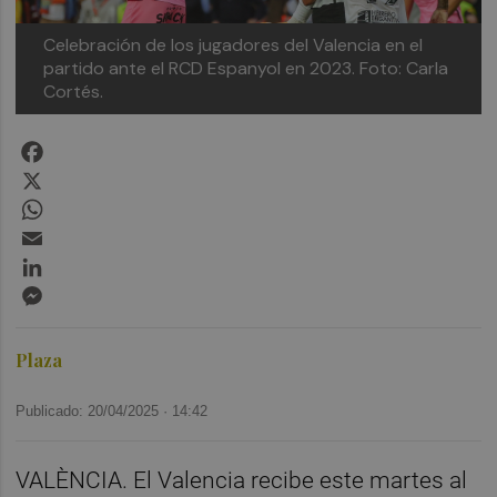
Celebración de los jugadores del Valencia en el
partido ante el RCD Espanyol en 2023.
Foto: Carla
Cortés.
Facebook
X
WhatsApp
Email
LinkedIn
Messenger
Plaza
Publicado: 20/04/2025 ·
14:42
VALÈNCIA. El Valencia recibe este martes al