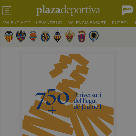
VALENCIA CF
LEVANTE UD
VALENCIA BASKET
FUTBOL