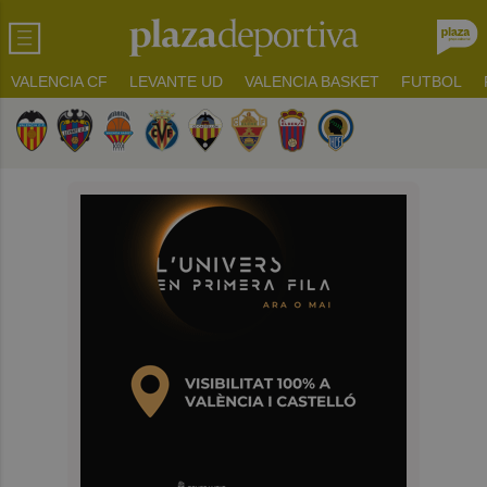
VALENCIA CF
LEVANTE UD
VALENCIA BASKET
FUTBOL