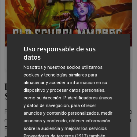
Uso responsable de sus
Corepunk MMORPG
datos
Un verdadero MMORPG de la vieja escuela
¡Cómo los de antes, pero mejor!
Nosotros y nuestros socios utilizamos
cookies y tecnologías similares para
almacenar y acceder a información en su
INICIO EL 6 Y 7 DE
dispositivo y procesar datos personales,
SEPTIEMBRE
como su dirección IP, identificadores únicos
y datos de navegación, para ofrecer
Por delante dos meses para preparar el inicio
anuncios y contenido personalizados, medir
de la competición en el Grupo III de Segunda
anuncios y contenido, obtener información
Federación que arrancará la competición el
sobre la audiencia y mejorar los servicios.
Proveedores de terceros (1913)
también