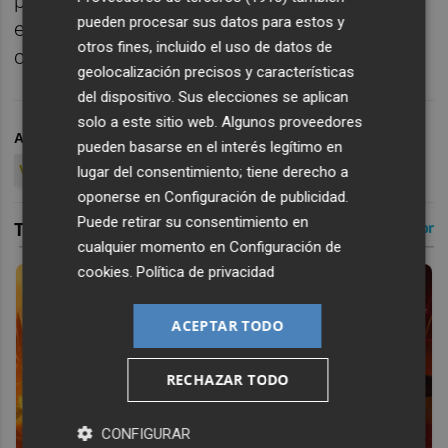
próximo 6 y 7 de septiembre. A lo largo de
pueden procesar sus datos para estos y
estas semanas se irán incorporando más
otros fines, incluido el uso de datos de
caras nuevas para el VCF Mestalla.
geolocalización precisos y características
del dispositivo. Sus elecciones se aplican
solo a este sitio web. Algunos proveedores
ARCHIVADO EN
VALENCIA CF MESTALLA
pueden basarse en el interés legítimo en
VALENCIA CF (AÑADIR)
lugar del consentimiento; tiene derecho a
oponerse en
Configuración de publicidad
.
Puede retirar su consentimiento en
cualquier momento en
Configuración de
cookies
.
Política de privacidad
ACEPTAR TODO
RECHAZAR TODO
CONFIGURAR