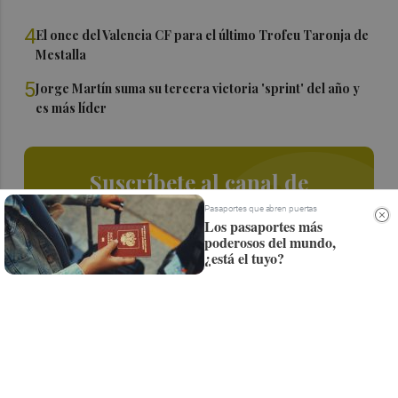
4
El once del Valencia CF para el último Trofeu Taronja de
Mestalla
5
Jorge Martín suma su tercera victoria 'sprint' del año y
es más líder
Suscríbete al canal de
Whatsapp
Pasaportes que abren puertas
Los pasaportes más
poderosos del mundo,
Siempre al día de las últimas noticias
¿está el tuyo?
¡Quiero suscribirme!