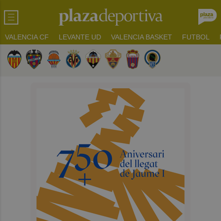
VALENCIA CF
LEVANTE UD
VALENCIA BASKET
FUTBOL