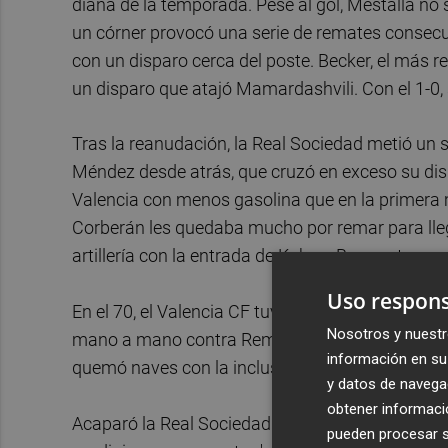
diana de la temporada. Pese al gol, Mestalla no 
un córner provocó una serie de remates consecut
con un disparo cerca del poste. Becker, el más r
un disparo que atajó Mamardashvili. Con el 1-0, 
Tras la reanudación, la Real Sociedad metió un 
Méndez desde atrás, que cruzó en exceso su dispa
Valencia con menos gasolina que en la primera 
Corberán les quedaba mucho por remar para llegar
artillería con la entrada de Kubo y Barrenetxea.
Uso respons
En el 70, el Valencia CF tuvo el segundo. Gayà t
Nosotros y nuestr
mano a mano contra Remiro. Rioja, con problema
información en su 
quemó naves con la inclusión de Oyarzábal y Su
y datos de navega
obtener informació
Acaparó la Real Sociedad la posesión y el Valenc
pueden procesar su