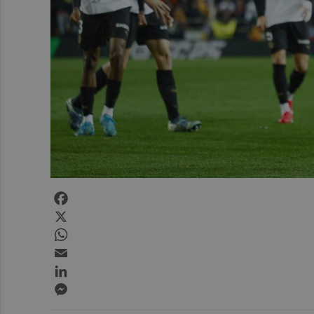
Facebook
X
WhatsApp
Email
LinkedIn
Messenger