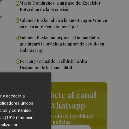
en
2
Mario Domínguez, a un paso del Excelsior
Róterdam de la Eredivisie
on
3
Valencia Basket abrirá la EuroLeague Women
en casa ante Fenerbahce Opet
4
Valencia Basket incorpora a Oumar Ballo,
que jugará la próxima temporada cedido en
Galatasaray
5
Ferran y Grimaldo recibirán la Alta
Distinción de la Generalitat
el
Suscríbete al canal
r y acceder a
de Whatsapp
tificadores únicos
cios y contenido,
Siempre al día de las últimas
os (1913)
también
noticias
calización