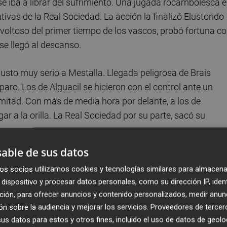
se iba a librar del sufrimiento. Una jugada rocambolesca 
ivas de la Real Sociedad. La acción la finalizó Elustondo
evoltoso del primer tiempo de los vascos, probó fortuna c
se llegó al descanso.
susto muy serio a Mestalla. Llegada peligrosa de Brais
ro. Los de Alguacil se hicieron con el control ante un
mitad. Con más de media hora por delante, a los de
 a la orilla. La Real Sociedad por su parte, sacó su
able de sus datos
razó un pase perfecto al espacio para Hugo Duro, que erró 
os socios utilizamos cookies y tecnologías similares para almacena
s físicos, dejó su espacio a Canós mientras que la Real
dispositivo y procesar datos personales, como su dirección IP, iden
cic.
ción, para ofrecer anuncios y contenido personalizados, medir anun
n sobre la audiencia y mejorar los servicios.
Proveedores de tercer
ia CF los espacios para correr. Remiro sacó un pie
s datos para estos y otros fines, incluido el uso de datos de geolo