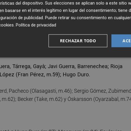
rísticas del dispositivo. Sus elecciones se aplican solo a este sitio
 basarse en el interés legítimo en lugar del consentimiento; tiene 
retener su ventaja y sumar una victoria que le permite
guración de publicidad
. Puede retirar su consentimiento en cualqu
 queda a cuatro puntos de distancia. La próxima parada s
cookies
.
Política de privacidad
RECHAZAR TODO
ACE
era, Tárrega, Gayà; Javi Guerra, Barrenechea; Rioja
 López (Fran Pérez, m.59); Hugo Duro.
uerd, Pacheco (Olasagasti, m.46); Sergio Gómez, Zubimend
, m.62); Becker (Take, m.62) y Óskarsson (Oyarzabal, m.74