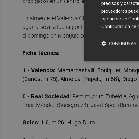
prodigioso en un centro 'envenenado' de Guerra.
precisos y caracte
proveedores pueden
Finalmente, el Valencia CF esta vez sí que logró 
oponerse en
Confi
agarrarse a la lucha por la permanencia, que se
Configuración de 
el domingo en Montjuïc contra el Barça.
CONFIGURAR
Ficha técnica:
1 - Valencia:
Mamardashvili; Foulquier, Mosqu
(Canós, m.75), Almeida (Pepelu, m.68), Diego
0 - Real Sociedad:
Remiro; Aritz, Zubeldia, Ag
Brais Méndez (Sucic, m.74), Javi López (Barrene
Goles
: 1-0, m.26: Hugo Duro.