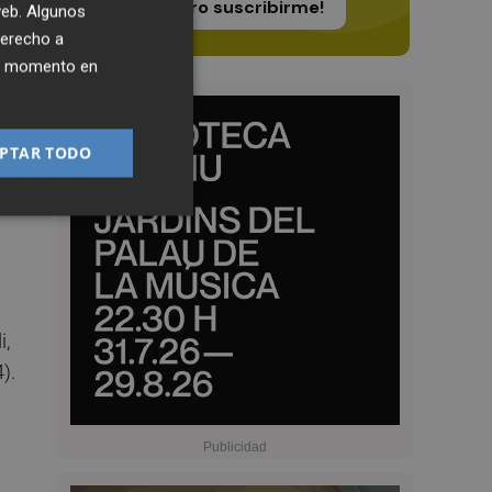
¡Quiero suscribirme!
 web. Algunos
derecho a
ier momento en
erá
PTAR TODO
i,
).