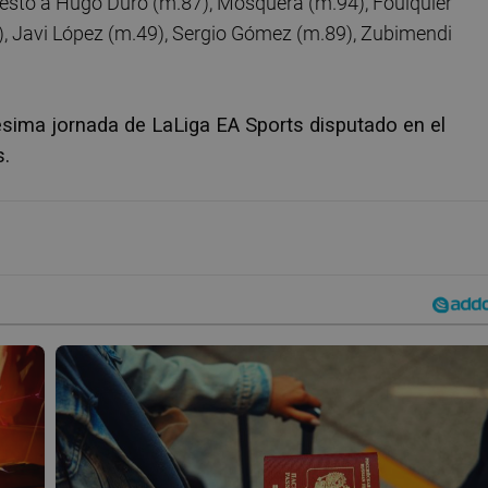
nestó a Hugo Duro (m.87), Mosquera (m.94), Foulquier
), Javi López (m.49), Sergio Gómez (m.89), Zubimendi
gésima jornada de LaLiga EA Sports disputado en el
s.