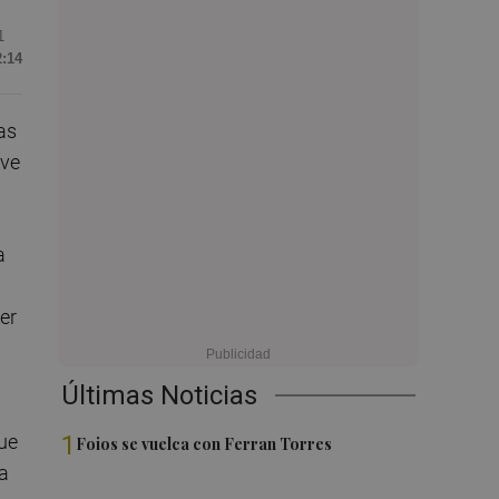
1
2:14
as
ave
a
er
Últimas Noticias
que
1
Foios se vuelca con Ferran Torres
ta