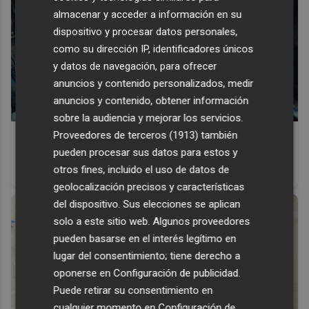
almacenar y acceder a información en su
dispositivo y procesar datos personales,
como su dirección IP, identificadores únicos
y datos de navegación, para ofrecer
anuncios y contenido personalizados, medir
anuncios y contenido, obtener información
sobre la audiencia y mejorar los servicios.
Pasaportes que abren puertas
Proveedores de terceros (1913)
también
pueden procesar sus datos para estos y
Los pasaportes más poderosos del mundo, ¿está el
otros fines, incluido el uso de datos de
tuyo?
geolocalización precisos y características
del dispositivo. Sus elecciones se aplican
solo a este sitio web. Algunos proveedores
pueden basarse en el interés legítimo en
lugar del consentimiento; tiene derecho a
oponerse en
Configuración de publicidad
.
Puede retirar su consentimiento en
cualquier momento en
Configuración de