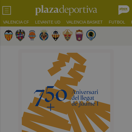
VALENCIA CF
LEVANTE UD
VALENCIA BASKET
FUTBOL