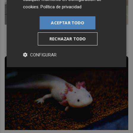
cookies
.
Política de privacidad
ACEPTAR TODO
¿Conocías estos 5 consejos?
RECHAZAR TODO
Consejos infalibles para eliminar la cal del baño fácil y
rápido
CONFIGURAR