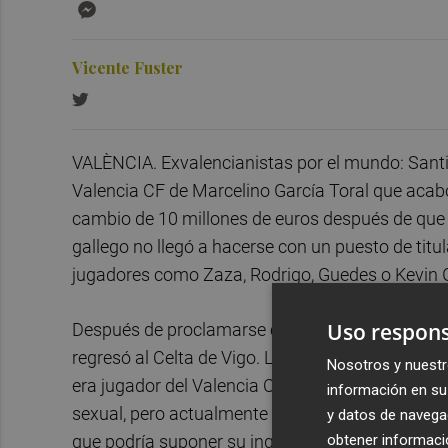
Messenger
Vicente Fuster
VALÈNCIA. Exvalencianistas por el mundo: Santi 
Valencia CF de Marcelino García Toral que acab
cambio de 10 millones de euros después de que el
gallego no llegó a hacerse con un puesto de titul
jugadores como Zaza, Rodrigo, Guedes o Kevin
Uso respons
Después de proclamarse campeón de Copa del Rey
regresó al Celta de Vigo. La carrera de Santi Mi
Nosotros y nuestr
era jugador del Valencia CF. El jugador fue cond
información en su 
sexual, pero actualmente sigue a la espera de un
y datos de navega
obtener informació
que podría suponer su ingreso en prisión.