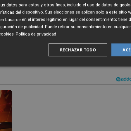
s datos para estos y otros fines, incluido el uso de datos de geolo
rísticas del dispositivo. Sus elecciones se aplican solo a este sitio
dí. Concretamente al club Al-Shabab donde permaneció una
 basarse en el interés legítimo en lugar del consentimiento; tiene 
scindir su contrato de forma unilateral y separar los cami
guración de publicidad
. Puede retirar su consentimiento en cualqu
ro años por el suceso ocurrido en Mojácar. Desde entonce
cookies
.
Política de privacidad
entra sin equipo desde agosto de 2023.
RECHAZAR TODO
ACE