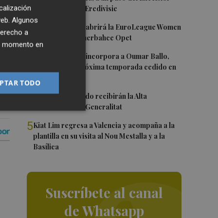
calización
Róterdam de la Eredivisie
 web. Algunos
2
Valencia Basket abrirá la EuroLeague Women
derecho a
nos
en casa ante Fenerbahce Opet
ier momento en
s,
3
Valencia Basket incorpora a Oumar Ballo,
que jugará la próxima temporada cedido en
Galatasaray
PTAR TODO
4
Ferran y Grimaldo recibirán la Alta
Distinción de la Generalitat
5
Kiat Lim regresa a Valencia y acompaña a la
plantilla en su visita al Nou Mestalla y a la
Basílica
Suscríbete al canal
de Whatsapp