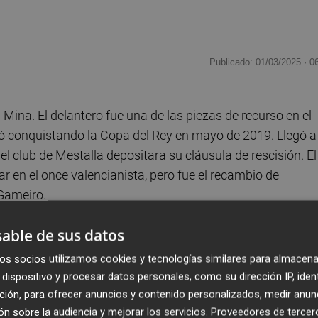
Publicado: 01/03/2025 ·
0
Mina. El delantero fue una de las piezas de recurso en el
ó conquistando la Copa del Rey en mayo de 2019. Llegó a
 club de Mestalla depositara su cláusula de rescisión. El
ar en el once valencianista, pero fue el recambio de
 Gameiro.
able de sus datos
, el gallego fue incluido en la operación de Maxi Gómez
na se ha visto marcada por un incidente que ocurrió cuand
os socios utilizamos cookies y tecnologías similares para almacena
enado en julio de 2023 a cuatro años de cárcel por abuso
dispositivo y procesar datos personales, como su dirección IP, iden
a respuesta definitiva a su recurso en el Tribunal Suprem
ción, para ofrecer anuncios y contenido personalizados, medir anun
n sobre la audiencia y mejorar los servicios.
Proveedores de tercer