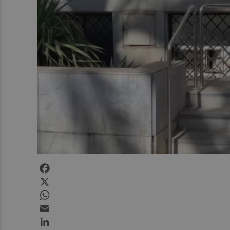
Facebook
X
WhatsApp
Email
LinkedIn