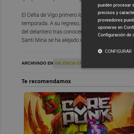
pueden procesar su
precisos y caracte
El Celta de Vigo primero lo cedió a Arabia Sau
proveedores pueden
temporada. A su regreso, el club gallego optó re
oponerse en
Confi
del delantero tras conocerse la condena de cuat
Configuración de 
Santi Mina se ha alejado de los focos y se encu
CONFIGURAR
ARCHIVADO EN
VALENCIA CF