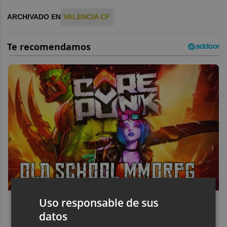
ARCHIVADO EN
VALENCIA CF
Uso responsable de sus
Corepunk MMORPG
datos
Un verdadero MMORPG de la vieja escuela ¡Cómo los de