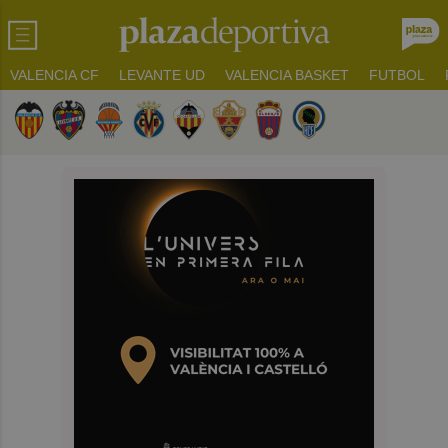
VALENCIA CF
LEVANTE UD
VALENCIA BASKET
FUTBOL