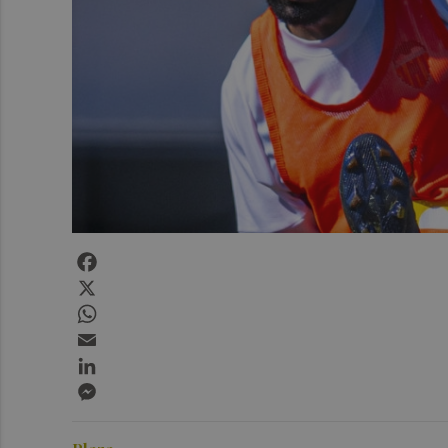
Facebook
X
WhatsApp
Email
LinkedIn
Messenger