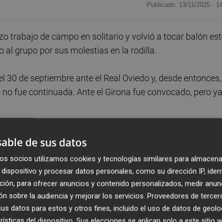
Publicado: 13/11/2025 ·
1
zo trabajo de campo en solitario y volvió a tocar balón es
 al grupo por sus molestias en la rodilla.
 el 30 de septiembre ante el Real Oviedo y, desde entonces,
 no fue continuada. Ante el Girona fue convocado, pero y
n el grupo a mediados de octubre, pero volvió a parar an
able de sus datos
o había regresado con el equipo desde entonces.
os socios utilizamos cookies y tecnologías similares para almacena
dispositivo y procesar datos personales, como su dirección IP, iden
 al realizar ejercicios con balón y, si su evolución es
ción, para ofrecer anuncios y contenido personalizados, medir anun
artido ante el Levante el viernes 21 de noviembre. La
n sobre la audiencia y mejorar los servicios.
Proveedores de tercer
nic peudan llegar al derbi valenciano.
s datos para estos y otros fines, incluido el uso de datos de geolo
rísticas del dispositivo. Sus elecciones se aplican solo a este sitio