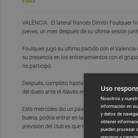
Plaza
VALÈNCIA. El lateral francés Dimitri Foulquier hi
jueves, un mes después de su última sesión junto
Foulquier jugó su último partido con el Valencia
su presencia en los entrenamientos con el grupo
no participó.
Después, completó hasta tres entrenamientos co
Uso respons
del duelo ante el Alavés en Mendizorroza y ya n
Nosotros y nuestr
información en su 
Este miércoles dio un paso más en su recuperación
y datos de navega
buena, podría entrar en la convocatoria para el p
obtener informació
previsión del club es que tanto él como Filip Ugri
pueden procesar su
precisos y caracte