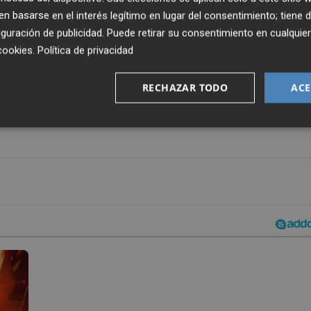
no de la rodilla y también dejó de entrenar con el equipo l
 basarse en el interés legítimo en lugar del consentimiento; tiene 
 suizo completó también por segundo día parte de la
guración de publicidad
. Puede retirar su consentimiento en cualqu
cookies
.
Política de privacidad
RECHAZAR TODO
ACE
on a ejercitarse al margen para dosificar esfuerzos y los
y Largie Ramazani trabajaron con el readaptador en el