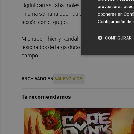
Ugrinic arrastraba molestias en el tendón rotulia
proveedores pueden
misma semana que Foulquier. El centrocampista
oponerse en
Confi
sesión con el grupo.
Configuración de 
CONFIGURAR
Mientras, Thierry Rendall y César Tárrega volvier
lesionados de larga duración Mouctar Diakhaby 
campo.
ARCHIVADO EN
VALENCIA CF