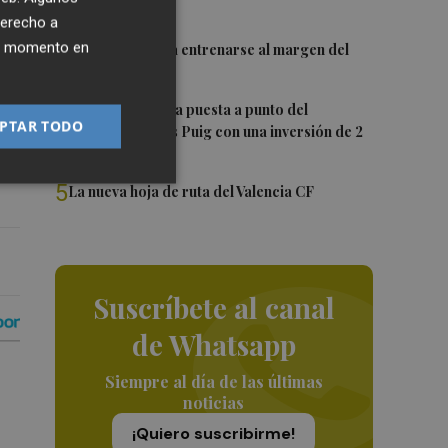
por À Punt
a
derecho a
3
ier momento en
Almeida vuelve a entrenarse al margen del
grupo
4
València ultima la puesta a punto del
PTAR TODO
Velódromo Lluís Puig con una inversión de 2
millones
5
La nueva hoja de ruta del Valencia CF
Suscríbete al canal
de Whatsapp
Siempre al día de las últimas
noticias
¡Quiero suscribirme!