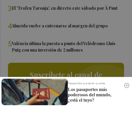
3
El 'Trofeu Taronja', en directo este sábado por À Punt
4
Almeida vuelve a entrenarse al margen del grupo
5
València ultima la puesta a punto del Velódromo Lluís
Puig con una inversión de 2 millones
Suscríbete al canal de
Whatsapp
Pasaportes que abren puertas
Los pasaportes más
poderosos del mundo,
Siempre al día de las últimas noticias
¿está el tuyo?
¡Quiero suscribirme!