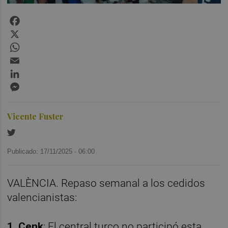
Facebook
X
WhatsApp
Email
LinkedIn
Messenger
Vicente Fuster
Publicado: 17/11/2025 ·
06:00
VALÈNCIA. Repaso semanal a los cedidos
valencianistas:
1. Cenk
: El central turco no participó esta