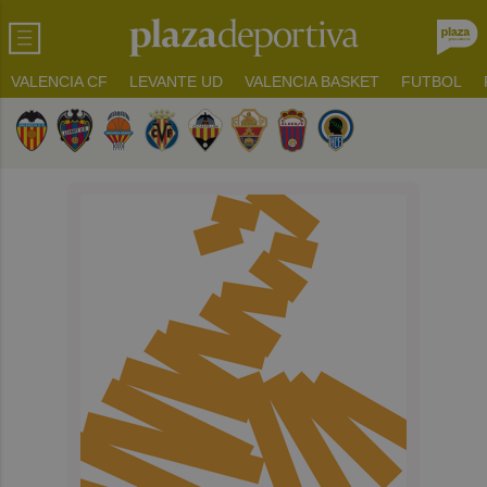
VALENCIA CF
LEVANTE UD
VALENCIA BASKET
FUTBOL