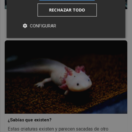
RECHAZAR TODO
Pasaportes que abren puertas
Los pasaportes más poderosos del mundo, ¿está el
CONFIGURAR
tuyo?
¿Sabías que existen?
Estas criaturas existen y parecen sacadas de otro