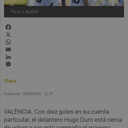
Foto: LALIGA.
Facebook
X
WhatsApp
Email
LinkedIn
Messenger
Plaza
Publicado: 05/05/2025 ·
11:07
VALÈNCIA. Con diez goles en su cuenta
particular, el delantero Hugo Duro está cerca
de volver a ser esta campaña el máximo