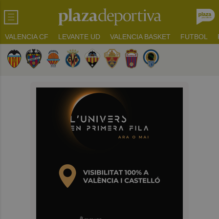
VALENCIA CF
LEVANTE UD
VALENCIA BASKET
FUTBOL