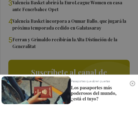
3
Valencia Basket abrirá la EuroLeague Women en casa
ante Fenerbahce Opet
4
Valencia Basket incorpora a Oumar Ballo, que jugará la
próxima temporada cedido en Galatasaray
5
Ferran y Grimaldo recibirán la Alta Distinción de la
Generalitat
Suscríbete al canal de
Whatsapp
Pasaportes que abren puertas
Los pasaportes más
poderosos del mundo,
Siempre al día de las últimas noticias
¿está el tuyo?
¡Quiero suscribirme!