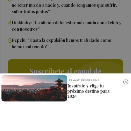
no tener miedo a nadie y, cuando tengamos que sufrir,
sufrir todos juntos”
4
Diakhaby: “La afición debe estar más unida con el club y
con nosotros”
5
Pepelu: "Hasta la expulsión hemos trabajado como
hemos entrenado"
Suscríbete al canal de
Whatsapp
Top 2026: destinos clave
Inspírate y elige tu
próximo destino para
Siempre al día de las últimas noticias
2026
¡Quiero suscribirme!