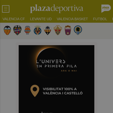
VALENCIA CF
LEVANTE UD
VALENCIA BASKET
FUTBOL