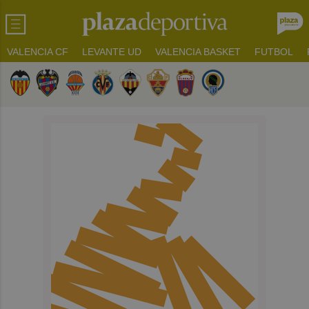
VALENCIA CF
LEVANTE UD
VALENCIA BASKET
FUTBOL