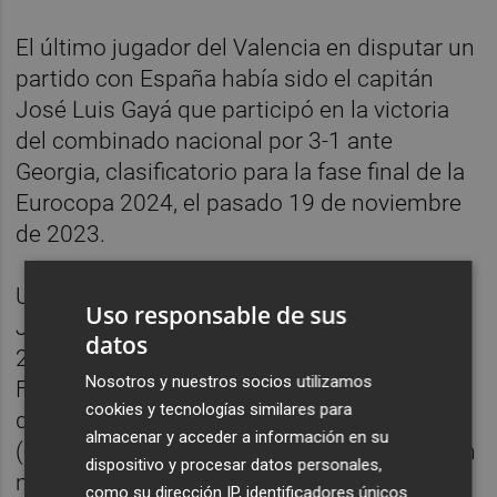
El último jugador del Valencia en disputar un
partido con España había sido el capitán
José Luis Gayá que participó en la victoria
del combinado nacional por 3-1 ante
Georgia, clasificatorio para la fase final de la
Eurocopa 2024, el pasado 19 de noviembre
de 2023.
Una situación que pudo haber cambiado
Uso responsable de sus
José Luis García ’Pepelu’, en septiembre de
datos
2024, cuando fue convocado por De la
Nosotros y nuestros socios utilizamos
Fuente para disputar dos partidos de la Liga
cookies y tecnologías similares para
de las Naciones – ante Serbia (0-0) y Suiza
almacenar y acceder a información en su
(1-4) – pero finalmente éste no disputó ni un
dispositivo y procesar datos personales,
minuto.
como su dirección IP, identificadores únicos