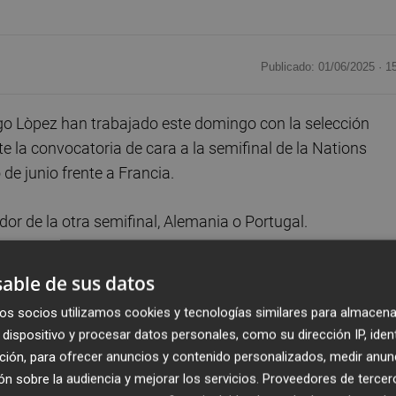
Publicado: 01/06/2025 ·
1
go Lòpez han trabajado este domingo con la selección
 la convocatoria de cara a la semifinal de la Nations
de junio frente a Francia.
dor de la otra semifinal, Alemania o Portugal.
ido unir a sus compañeros por la disputa de la final de 
able de sus datos
rabajado bajo las órdenes de Luis de la Fuente.
os socios utilizamos cookies y tecnologías similares para almacena
dispositivo y procesar datos personales, como su dirección IP, iden
ción, para ofrecer anuncios y contenido personalizados, medir anun
n sobre la audiencia y mejorar los servicios.
Proveedores de tercer