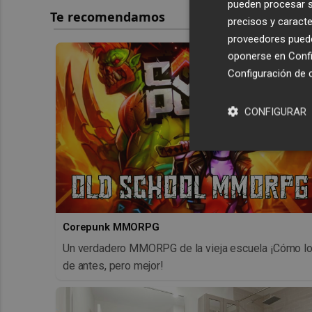
pueden procesar su
precisos y caracte
proveedores pueden
oponerse en
Confi
Configuración de 
CONFIGURAR
Corepunk MMORPG
Un verdadero MMORPG de la vieja escuela ¡Cómo l
de antes, pero mejor!