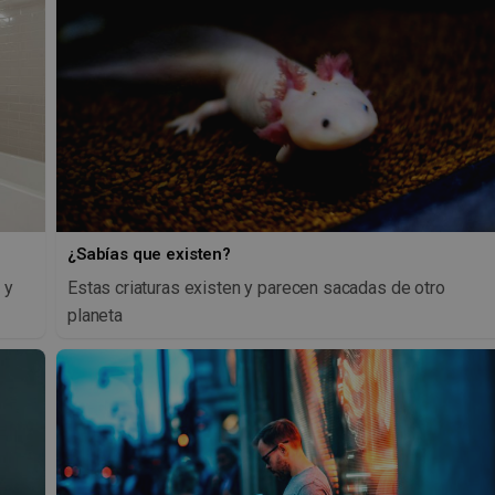
¿Sabías que existen?
 y
Estas criaturas existen y parecen sacadas de otro
planeta