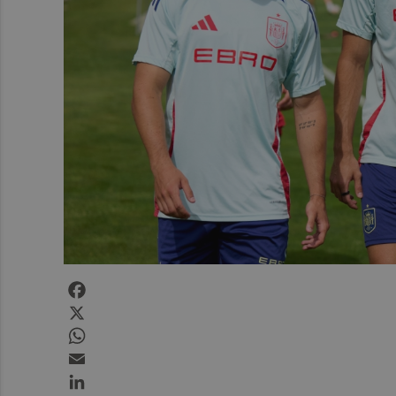
Facebook
X
WhatsApp
Email
LinkedIn