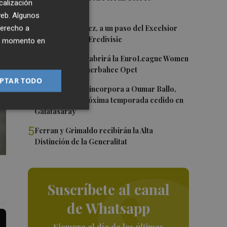
calización
 web. Algunos
2
Mario Domínguez, a un paso del Excelsior
derecho a
Róterdam de la Eredivisie
ier momento en
3
Valencia Basket abrirá la EuroLeague Women
en casa ante Fenerbahce Opet
PTAR TODO
4
Valencia Basket incorpora a Oumar Ballo,
que jugará la próxima temporada cedido en
Galatasaray
5
Ferran y Grimaldo recibirán la Alta
Distinción de la Generalitat
Suscríbete al canal
de Whatsapp
Siempre al día de las últimas