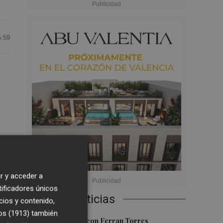
5:59
la
r y acceder a
tificadores únicos
Últimas Noticias
cios y contenido,
os (1913)
también
1
Foios se vuelca con Ferran Torres