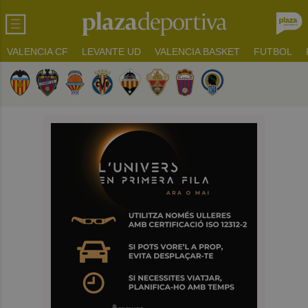
VALENCIA CF
LEVANTE UD
VALENCIA BASKET
FUTBOL