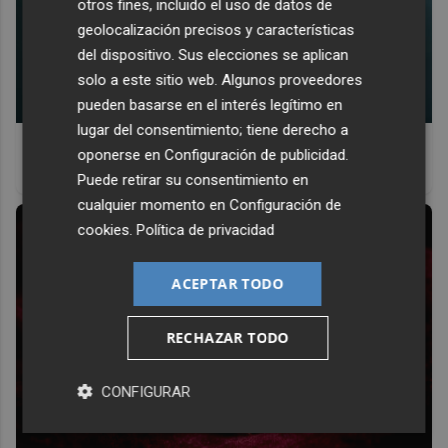
otros fines, incluido el uso de datos de
geolocalización precisos y características
del dispositivo. Sus elecciones se aplican
solo a este sitio web. Algunos proveedores
pueden basarse en el interés legítimo en
lugar del consentimiento; tiene derecho a
¿Por qué se contagia?
oponerse en
Configuración de publicidad
.
La ciencia explica por qué el bostezo es contagioso
Puede retirar su consentimiento en
cualquier momento en
Configuración de
cookies
.
Política de privacidad
ACEPTAR TODO
RECHAZAR TODO
CONFIGURAR