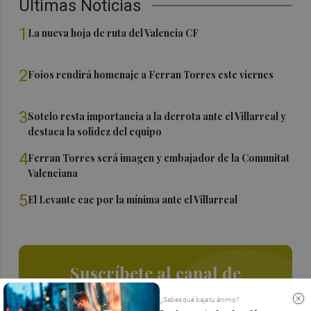
Últimas Noticias
1
La nueva hoja de ruta del Valencia CF
2
Foios rendirá homenaje a Ferran Torres este viernes
3
Sotelo resta importancia a la derrota ante el Villarreal y
destaca la solidez del equipo
4
Ferran Torres será imagen y embajador de la Comunitat
Valenciana
5
El Levante cae por la mínima ante el Villarreal
Suscríbete al canal de
Whatsapp
¿Sabes qué baja tu ánimo?