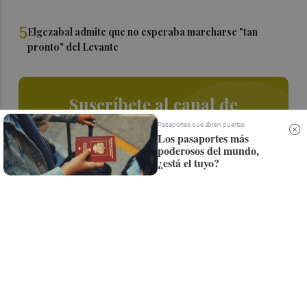
5
Elgezabal admite que no esperaba marcharse "tan
pronto" del Levante
Suscríbete al canal de
Whatsapp
Pasaportes que abren puertas
Los pasaportes más
poderosos del mundo,
Siempre al día de las últimas noticias
¿está el tuyo?
¡Quiero suscribirme!