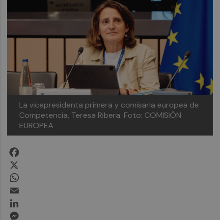
La vicepresidenta primera y comisaria europea de
Competencia, Teresa Ribera.
Foto: COMISIÓN
EUROPEA
Facebook
X
WhatsApp
Email
LinkedIn
Messenger