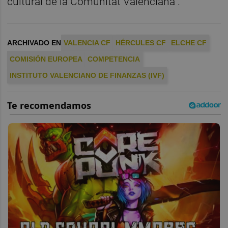
cultural de la Comunitat Valenciana".
ARCHIVADO EN
VALENCIA CF
HÉRCULES CF
ELCHE CF
COMISIÓN EUROPEA
COMPETENCIA
INSTITUTO VALENCIANO DE FINANZAS (IVF)