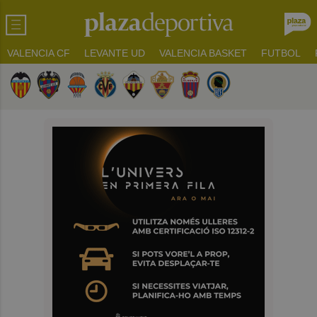
VALENCIA CF
LEVANTE UD
VALENCIA BASKET
FUTBOL