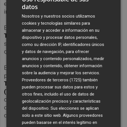
estimarse las demandas de nulidad
datos
interpuestas contra la decisión de la CE.
Nosotros y nuestros socios utilizamos
cookies y tecnologías similares para
En el caso de Hércules y del Elche, el
almacenar y acceder a información en su
Tribunal General de la Unión Europea
falló a
dispositivo y procesar datos personales,
su favor en sendas sentencias
como su dirección IP, identificadores únicos
de 2019 y 2020, respectivamente.
y datos de navegación, para ofrecer
anuncios y contenido personalizados, medir
anuncios y contenido, obtener información
El Valencia hubo de esperar hasta 2022
sobre la audiencia y mejorar los servicios.
para obtener la tutela judicial definitiva del
Proveedores de terceros (1725)
también
Tribunal de Justicia de la Unión Europea
pueden procesar sus datos para estos y
(TJUE)
, toda vez que la CE recurrió en
otros fines, incluido el uso de datos de
casación la sentencia del Tribunal General,
geolocalización precisos y características
dictada en 2020, que le daba la razón igual
del dispositivo. Sus elecciones se aplican
que en los otros dos casos.
solo a este sitio web. Algunos proveedores
pueden basarse en el interés legítimo en