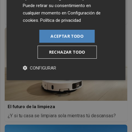
Corepunk MMORPG
Puede retirar su consentimiento en
Un verdadero MMORPG de la vieja escuela ¡Cómo los de
cualquier momento en
Configuración de
antes, pero mejor!
cookies
.
Política de privacidad
ACEPTAR TODO
RECHAZAR TODO
CONFIGURAR
El futuro de la limpieza
¿Y si tu casa se limpiara sola mientras tú descansas?