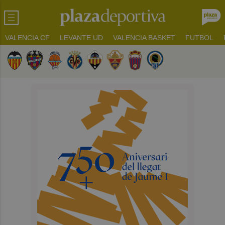
VALENCIA CF
LEVANTE UD
VALENCIA BASKET
FUTBOL