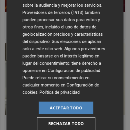
sobre la audiencia y mejorar los servicios.
Proveedores de terceros (1913)
también
Corepunk MMORPG
pueden procesar sus datos para estos y
Un verdadero MMORPG de la vieja escuela ¡Cómo los de
otros fines, incluido el uso de datos de
antes, pero mejor!
geolocalización precisos y características
del dispositivo. Sus elecciones se aplican
solo a este sitio web. Algunos proveedores
pueden basarse en el interés legítimo en
lugar del consentimiento; tiene derecho a
oponerse en
Configuración de publicidad
.
Puede retirar su consentimiento en
cualquier momento en
Configuración de
cookies
.
Política de privacidad
ACEPTAR TODO
Adiós a la cal del baño
RECHAZAR TODO
¿Y si pudieras eliminar la cal del baño sin esfuerzo?