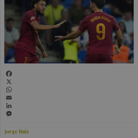
Facebook
X
WhatsApp
Email
LinkedIn
Messenger
Jorge Ruiz