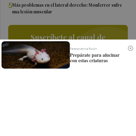
5
Más problemas en el lateral derecho: Monferrer sufre
una lesión muscular
Suscríbete al canal de
Whatsapp
Parece ciencia ficción
Prepárate para alucinar
Siempre al día de las últimas noticias
con estas criaturas
¡Quiero suscribirme!