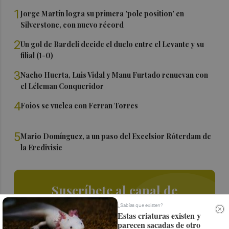
1
Jorge Martín logra su primera 'pole position' en
Silverstone, con nuevo récord
2
Un gol de Bardeli decide el duelo entre el Levante y su
filial (1-0)
3
Nacho Huerta, Luis Vidal y Manu Furtado renuevan con
el Léleman Conqueridor
4
Foios se vuelca con Ferran Torres
5
Mario Domínguez, a un paso del Excelsior Róterdam de
la Eredivisie
Suscríbete al canal de
Whatsapp
¿Sabías que existen?
Estas criaturas existen y
parecen sacadas de otro
Siempre al día de las últimas noticias