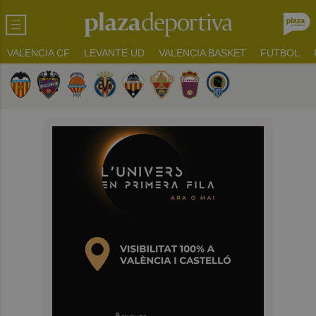
VALENCIA CF
LEVANTE UD
VALENCIA BASKET
FUTBOL