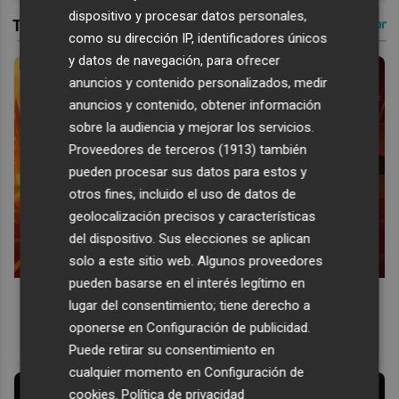
dispositivo y procesar datos personales,
como su dirección IP, identificadores únicos
y datos de navegación, para ofrecer
anuncios y contenido personalizados, medir
anuncios y contenido, obtener información
sobre la audiencia y mejorar los servicios.
Proveedores de terceros (1913)
también
pueden procesar sus datos para estos y
otros fines, incluido el uso de datos de
geolocalización precisos y características
del dispositivo. Sus elecciones se aplican
solo a este sitio web. Algunos proveedores
pueden basarse en el interés legítimo en
Corepunk MMORPG
lugar del consentimiento; tiene derecho a
Un verdadero MMORPG de la vieja escuela ¡Cómo los de
oponerse en
Configuración de publicidad
.
antes, pero mejor!
Puede retirar su consentimiento en
cualquier momento en
Configuración de
cookies
.
Política de privacidad