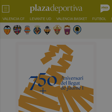
VALENCIA CF
LEVANTE UD
VALENCIA BASKET
FUTBOL