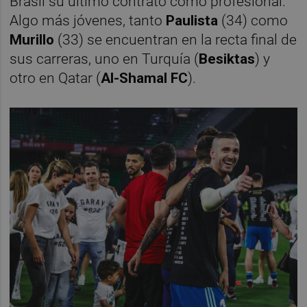
Brasil su último contrato como profesional.
Algo más jóvenes, tanto
Paulista
(34) como
Murillo
(33) se encuentran en la recta final de
sus carreras, uno en Turquía (
Besiktas
) y
otro en Qatar (
Al-Shamal FC
).