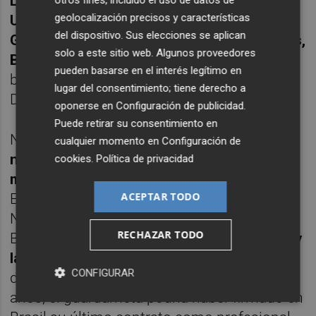
Luis Gayà, Toni Lato, Diakhaby, Rubén Vezo,
geolocalización precisos y características
Uros Racic, Kondogbia, Carlos Soler,
del dispositivo. Sus elecciones se aplican
Gonçalo Guedes, Kang In Lee, Ferran Torres,
solo a este sitio web. Algunos proveedores
Batshuayi o Rubén Sobrino
, entre otros. Si
pueden basarse en el interés legítimo en
bien solo tres de los citados (Rivero, Gayà y
lugar del consentimiento; tiene derecho a
Diakhaby) continúan como valencianistas.
oponerse en
Configuración de publicidad
.
Puede retirar su consentimiento en
No obstante,
pronto puede haber
cualquier momento en
Configuración de
novedades con varios de los jugadores
cookies
.
Política de privacidad
míticos
de aquella temporada 2018/2019.
ACEPTAR TODO
Empezando por la portería, el brasileño
Norberto Neto acaba de marcharse al
RECHAZAR TODO
Botafogo tras un paso breve por
Barcelona y
la Premier League
, donde no ha terminado
CONFIGURAR
de asentarse como en Mestalla. Con 36
años, el guardameta podría haber firmado en