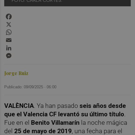
FOTO: CARLA CORTÉS.
Facebook
X
WhatsApp
Email
LinkedIn
Messenger
Jorge Ruiz
Publicado: 09/09/2025 ·
06:00
VALÈNCIA
. Ya han pasado
seis años desde
que el Valencia CF levantó su último título
.
Fue en el
Benito Villamarín
la noche mágica
del
25 de mayo de 2019
, una fecha para el