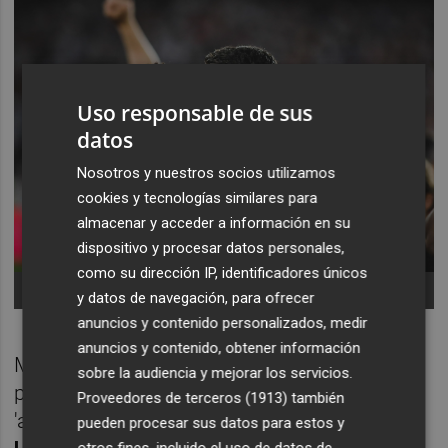
Uso responsable de sus
datos
Nosotros y nuestros socios utilizamos
cookies y tecnologías similares para
almacenar y acceder a información en su
dispositivo y procesar datos personales,
como su dirección IP, identificadores únicos
-
y datos de navegación, para ofrecer
anuncios y contenido personalizados, medir
anuncios y contenido, obtener información
Mientras, un grueso de esa plantilla
sobre la audiencia y mejorar los servicios.
permanece en activo y no tan lejos de decir
Proveedores de terceros (1913)
también
'adiós' al fútbol, como
Cristian Rivero, José
pueden procesar sus datos para estos y
otros fines, incluido el uso de datos de