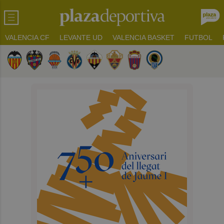
VALENCIA CF
LEVANTE UD
VALENCIA BASKET
FUTBOL