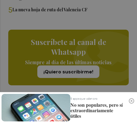
5
La nueva hoja de ruta del Valencia CF
Suscríbete al canal de
Whatsapp
Siempre al día de las últimas noticias
¡Quiero suscribirme!
9 apps que valen oro
No son populares, pero sí
extraordinariamente
útiles