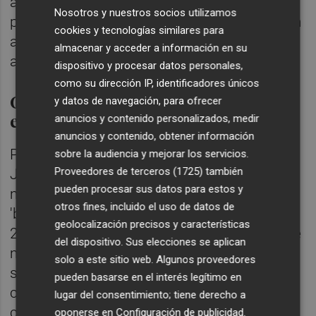
alternativas para ganar fluidez en ataque,
Nosotros y nuestros socios utilizamos
pero sin éxito. Almeida, Raba y Lucas Beltrán
cookies y tecnologías similares para
aparecieron de inicio, pero no han
almacenar y acceder a información en su
aprovechado la oportunidad.
dispositivo y procesar datos personales,
como su dirección IP, identificadores únicos
Cuatro fichajes, Rendall y Almeida
y datos de navegación, para ofrecer
en la 'cola'
anuncios y contenido personalizados, medir
anuncios y contenido, obtener información
Por último, si Pepelu (337), Copete (391) y
sobre la audiencia y mejorar los servicios.
Proveedores de terceros (1725)
también
Jesús Vázquez (287) son los recambios con
pueden procesar sus datos para estos y
más minutos, posteriormente se genera un
otros fines, incluido el uso de datos de
'brecha' hasta Dani Raba que aparece con
geolocalización precisos y características
203. Lucas Beltrán, que llegó el última día de
del dispositivo. Sus elecciones se aplican
mercado, ha ido sumando protagonismo en
solo a este sitio web. Algunos proveedores
segundas parte y se coloca en el puesto 16
pueden basarse en el interés legítimo en
con 163 minutos. Le sigue Thierry Rendall
lugar del consentimiento; tiene derecho a
con 116 minutos tras superar una grave
oponerse en
Configuración de publicidad
.