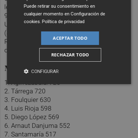
Puede retirar su consentimiento en
lesión y ser titular en Girona. Con menos de
cualquier momento en
Configuración de
90 minutos en ocho jornadas se encuentran
cookies
.
Política de privacidad
Ugrinic (89), André Almeida (87) y Ramazani
(85). En el último lugar figuran Cömert,
ACEPTAR TODO
Rivero y Dimitrievski puesto que no han
debutado esta campaña.
RECHAZAR TODO
Minutos jugados esta temporada
CONFIGURAR
1. Agirrezabala: 720
2. Tárrega 720
3. Foulquier 630
4. Luis Rioja 598
5. Diego López 569
6. Arnaut Danjuma 552
7. Santamaría 517