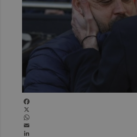
Facebook
X
WhatsApp
Email
LinkedIn