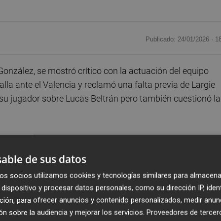
Publicado: 24/01/2026 ·
1
nzález, se mostró crítico con la actuación del equipo
lla ante el Valencia y reclamó una falta previa de Largie
su jugador sobre Lucas Beltrán pero también cuestionó la
ganan en la segunda jugada y luego llega la acción del
Ramazani le ha hecho falta a Rubén", sentenció el entrena
able de sus datos
os socios utilizamos cookies y tecnologías similares para almacena
dispositivo y procesar datos personales, como su dirección IP, iden
r del gol norte o del gol sur. Ya no sé ni para qué sirve el
ción, para ofrecer anuncios y contenido personalizados, medir anun
 jornada. Si tienes un mal rendimiento como jugador te
n sobre la audiencia y mejorar los servicios.
Proveedores de tercer