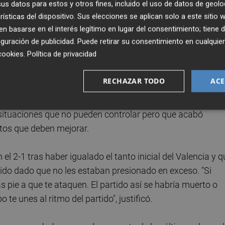
 pueden echar, Solo hay un estamento del fútbol en el que
s datos para estos y otros fines, incluido el uso de datos de geolo
rísticas del dispositivo. Sus elecciones se aplican solo a este sitio
 basarse en el interés legítimo en lugar del consentimiento; tiene 
guración de publicidad
. Puede retirar su consentimiento en cualqu
ada y que el Valencia acabó por delante solo por una acció
cookies
.
Política de privacidad
ue hemos estado mejor que el Valencia pero han acabado
RECHAZAR TODO
ACE
l, no soy la persona adecuada, puedo perjudicar al equipo
 situaciones que no pueden controlar pero que acabó
tos que deben mejorar.
l 2-1 tras haber igualado el tanto inicial del Valencia y q
tido dado que no les estaban presionado en exceso. "Si
s pie a que te ataquen. El partido así se habría muerto o
te unes al ritmo del partido", justificó.