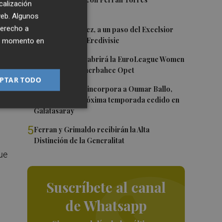
1
calización
 web. Algunos
2
derecho a
Mario Domínguez, a un paso del Excelsior
Róterdam de la Eredivisie
ier momento en
n
3
Valencia Basket abrirá la EuroLeague Women
en casa ante Fenerbahce Opet
PTAR TODO
4
Valencia Basket incorpora a Oumar Ballo,
 y
que jugará la próxima temporada cedido en
Galatasaray
5
Ferran y Grimaldo recibirán la Alta
Distinción de la Generalitat
ue
Suscríbete al canal
de Whatsapp