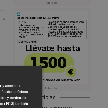
8:54
dor
r y acceder a
tificadores únicos
Últimas Noticias
cios y contenido,
os (1913)
también
Foios se vuelca con Ferran Torres