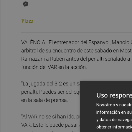
Messenger
Plaza
VALÈNCIA. El entrenador del Espanyol, Manolo Go
arbitral de su encuentro de este sábado en Mesta
Ramazani a Rubén antes del penalti señalado a 
función del VAR en la acción.
"La jugada del 3-2 es un saque de puerta que te 
penalti. Puedes ser del equipo que quieras pero 
Uso respons
en la sala de prensa.
Nosotros y nuestr
información en su 
"Al VAR no se si han ido, puede que hayan ido al ba
y datos de navega
VAR. Esto le puede pasar al Valencia la próxima
obtener informació