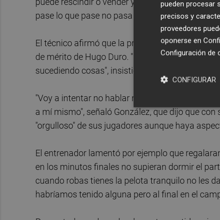
puede rescindir o vender y si eres entrenador te
pueden procesar su
pase lo que pase no pasa nada.", deslizó.
precisos y caracte
proveedores pueden
oponerse en
Confi
El técnico afirmó que la primera parte fue igual
Configuración de 
de mérito de Hugo Duro. "En la segunda creo q
sucediendo cosas", insistió.
CONFIGURAR
"Voy a intentar no hablar mucho del tema arbitra
a mí mismo", señaló González, que dijo que con
"orgulloso" de sus jugadores aunque haya aspec
El entrenador lamentó por ejemplo que regalaran e
en los minutos finales no supieran dormir el par
cuando robas tienes la pelota tranquilo no les da
habríamos tenido alguna pero al final en el campo 