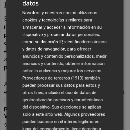
datos
hasta ocho bajas
Nosotros y nuestros socios utilizamos
El rival, por su parte, también llega
muy
cookies y tecnologías similares para
necesitado
. El
Sevilla FC solo ha sumado 3
almacenar y acceder a información en su
puntos de los últimos 18
, es decir,
cinco
dispositivo y procesar datos personales,
como su dirección IP, identificadores únicos
derrotas en seis partidos
. Aun así, se
y datos de navegación, para ofrecer
encuentra con
dos más que el Valencia
,
anuncios y contenido personalizados, medir
aunque es cierto que las
tendencias
anuncios y contenido, obtener información
parecen opuestas
.
sobre la audiencia y mejorar los servicios.
Proveedores de terceros (1913)
también
Además, el conjunto de
Almeyda
se
pueden procesar sus datos para estos y
encuentra inmerso en una
plaga de lesiones
.
otros fines, incluido el uso de datos de
El técnico argentino cuenta con hasta
siete
geolocalización precisos y características
del dispositivo. Sus elecciones se aplican
posibles bajas
.
Nianzou, Suazo, Marcao,
solo a este sitio web. Algunos proveedores
Vargas, Isaac Romero, Kike Salas y Januzaj
pueden basarse en el interés legítimo en
son seguras. Por otro lado,
Juanlu es duda
lugar del consentimiento; tiene derecho a