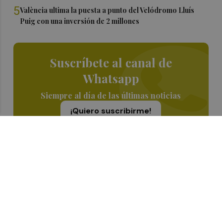
5
València ultima la puesta a punto del Velódromo Lluís
Puig con una inversión de 2 millones
Suscríbete al canal de
Whatsapp
Siempre al día de las últimas noticias
¡Quiero suscribirme!