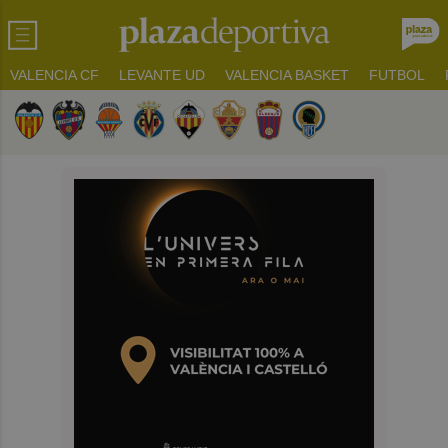
VALENCIA CF
LEVANTE UD
VALENCIA BASKET
FUTBOL