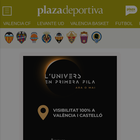
VALENCIA CF
LEVANTE UD
VALENCIA BASKET
FUTBOL