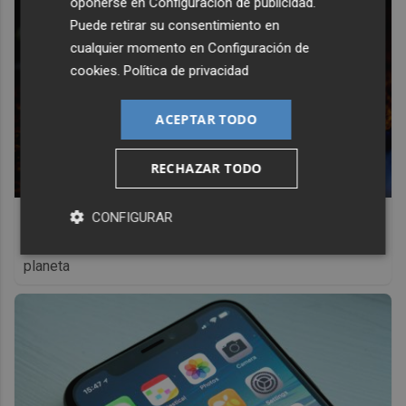
oponerse en
Configuración de publicidad
.
Puede retirar su consentimiento en
cualquier momento en
Configuración de
cookies
.
Política de privacidad
ACEPTAR TODO
RECHAZAR TODO
¿Sabías que existen?
CONFIGURAR
Estas criaturas existen y parecen sacadas de otro
planeta