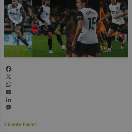
Facebook
X
WhatsApp
Email
LinkedIn
Messenger
Vicente Fuster