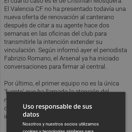
El cuarto caso es el de Cristhian Mosquera.
El Valencia CF no ha presentado todavía una
nueva oferta de renovación al canterano
después de citar a su agente hace dos
semanas en las oficinas del club para
transmitirle la intención extender su
vinculación. Según informó ayer el periodista
Fabrizio Romano, el Arsenal ya ha iniciado
conversaciones para firmar al central.
Por último, el primer equipo no es la única
'fuente' que ha llamado la atención del
mercado. Iker Córdoba está cerca de salir
Uso responsable de sus
cedido al Mirandés y Hugo González tiene el
datos
interés del Celta 'B', entre otros.
Nosotros y nuestros socios utilizamos
cookies y tecnologías similares para