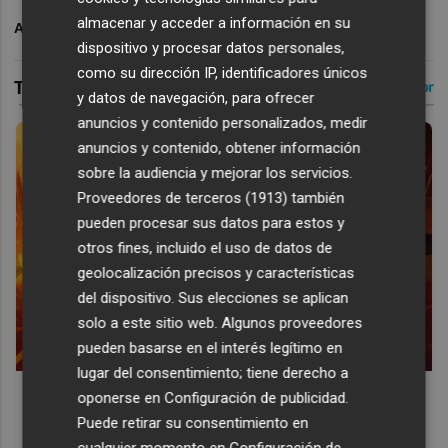
almacenar y acceder a información en su
ARCHIVADO EN
VALENCIA CF
dispositivo y procesar datos personales,
como su dirección IP, identificadores únicos
y datos de navegación, para ofrecer
anuncios y contenido personalizados, medir
anuncios y contenido, obtener información
sobre la audiencia y mejorar los servicios.
Proveedores de terceros (1913)
también
pueden procesar sus datos para estos y
otros fines, incluido el uso de datos de
geolocalización precisos y características
del dispositivo. Sus elecciones se aplican
solo a este sitio web. Algunos proveedores
pueden basarse en el interés legítimo en
lugar del consentimiento; tiene derecho a
Corepunk MMORPG
oponerse en
Configuración de publicidad
.
Un verdadero MMORPG de la vieja escuela ¡Cómo los de
Puede retirar su consentimiento en
antes, pero mejor!
cualquier momento en
Configuración de