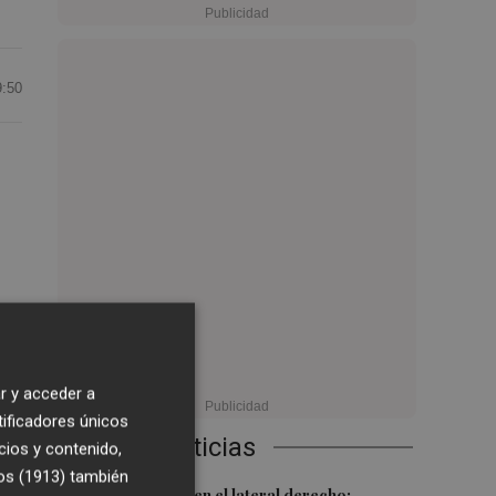
9:50
ido
r y acceder a
tificadores únicos
Últimas Noticias
cios y contenido,
os (1913)
también
Más problemas en el lateral derecho: