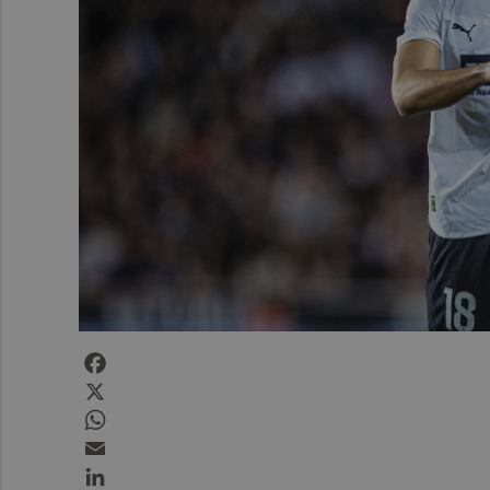
Facebook
X
WhatsApp
Email
LinkedIn