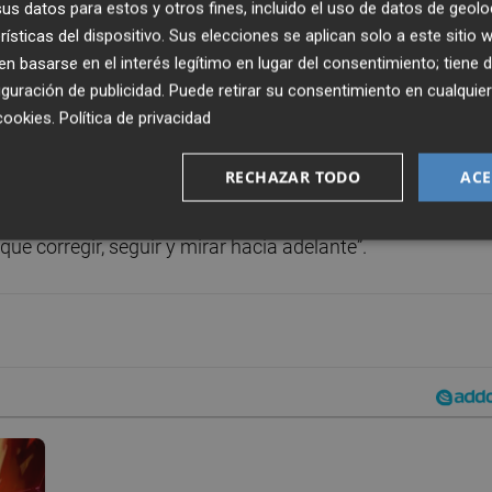
s datos para estos y otros fines, incluido el uso de datos de geolo
es limpios. El Sevilla sabíamos que planteaba ese tipo de
rísticas del dispositivo. Sus elecciones se aplican solo a este sitio
timo tramo y se ha puesto el partido difícil. Pero, el equi
 basarse en el interés legítimo en lugar del consentimiento; tiene 
guración de publicidad
. Puede retirar su consentimiento en cualqu
empuje de la afición se ha conseguido marcar gol.
cookies
.
Política de privacidad
RECHAZAR TODO
ACE
buscaba esa victoria en casa, que nos reforzara en la
que corregir, seguir y mirar hacia adelante”.