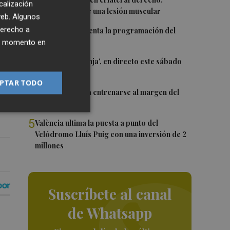
1
calización
Monferrer sufre una lesión muscular
 web. Algunos
po
2
derecho a
El Valencia presenta la programación del
Trofeu Taronja
ier momento en
3
El 'Trofeu Taronja', en directo este sábado
por À Punt
PTAR TODO
4
Almeida vuelve a entrenarse al margen del
grupo
5
València ultima la puesta a punto del
Velódromo Lluís Puig con una inversión de 2
millones
Suscríbete al canal
de Whatsapp