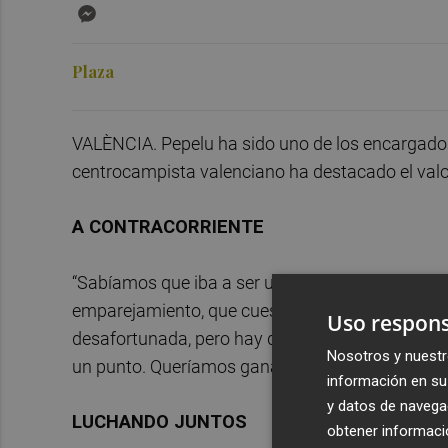
Messenger
Plaza
VALÈNCIA. Pepelu ha sido uno de los encargados 
centrocampista valenciano ha destacado el valor
A CONTRACORRIENTE
“Sabíamos que iba a ser un partido complicado, 
emparejamiento, que cuesta mucho superarles. E
Uso respons
desafortunada, pero hay que quedarse con que el
Nosotros y nuestr
un punto. Queríamos ganar, pero por como se hab
información en su 
y datos de navega
LUCHANDO JUNTOS
obtener informació