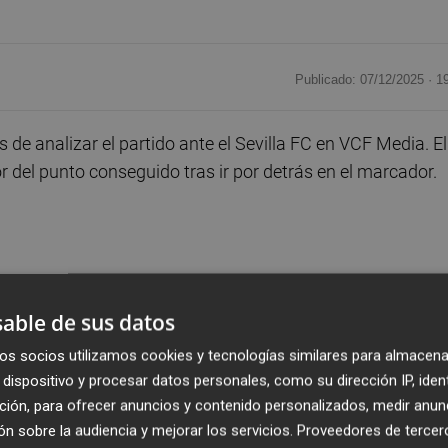
Publicado: 07/12/2025 ·
1
de analizar el partido ante el Sevilla FC en VCF Media. El
 del punto conseguido tras ir por detrás en el marcador.
porque el Sevilla plantea partidos de mucho
l partido se ha puesto en contra en una jugada
able de sus datos
 equipo ha remado, lo ha intentado y al final ha consegu
os socios utilizamos cookies y tecnologías similares para almacena
ía puesto el partido hay que valorarlo”
dispositivo y procesar datos personales, como su dirección IP, iden
ción, para ofrecer anuncios y contenido personalizados, medir anun
n sobre la audiencia y mejorar los servicios.
Proveedores de tercer