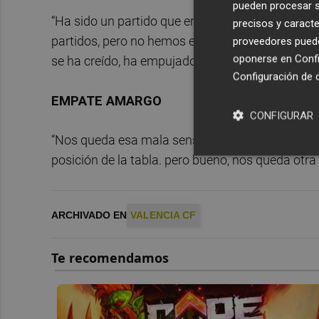
pueden procesar su
“Ha sido un partido que era difícil generar ataqu
precisos y caracte
partidos, pero no hemos estado acertados en el úl
proveedores pueden
oponerse en
Confi
se ha creído, ha empujado y gracias también al 
Configuración de 
EMPATE AMARGO
CONFIGURAR
“Nos queda esa mala sensación porque el equipo 
posición de la tabla. pero bueno, nos queda otra 
ARCHIVADO EN
VALENCIA CF