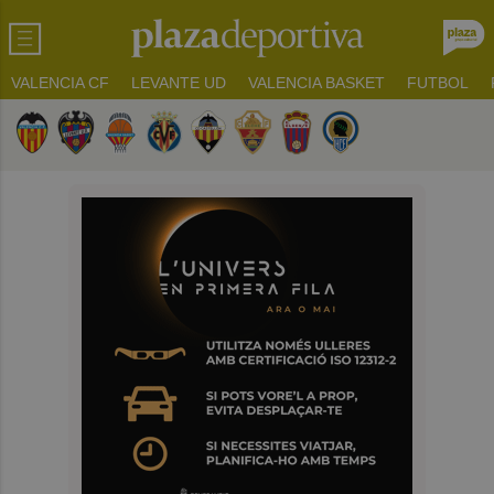
VALENCIA CF
LEVANTE UD
VALENCIA BASKET
FUTBOL