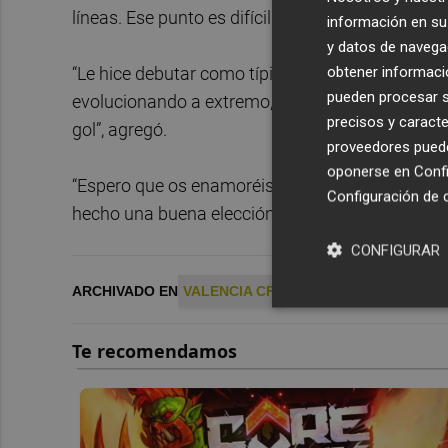
líneas. Ese punto es difícil verlo en Japón y él lo t
información en su 
y datos de navega
obtener informació
“Le hice debutar como típico ‘8’ nuestro, es un 
pueden procesar su
evolucionando a extremo, pero para meterse hacia
precisos y caracte
gol”, agregó.
proveedores pueden
oponerse en
Confi
“Espero que os enamoréis de su manera de ser y
Configuración de 
hecho una buena elección yendo al Valencia”, fin
CONFIGURAR
ARCHIVADO EN
VALENCIA CF