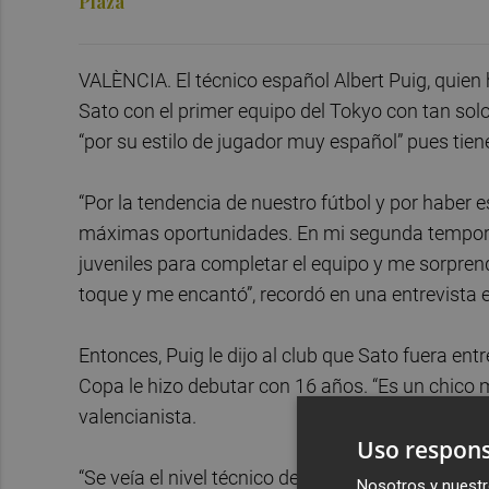
Plaza
VALÈNCIA. El técnico español Albert Puig, quien
Sato con el primer equipo del Tokyo con tan sol
“por su estilo de jugador muy español” pues tien
“Por la tendencia de nuestro fútbol y por haber e
máximas oportunidades. En mi segunda temporada
juveniles para completar el equipo y me sorpren
toque y me encantó”, recordó en una entrevista
Entonces, Puig le dijo al club que Sato fuera en
Copa le hizo debutar con 16 años. “Es un chico 
valencianista.
Uso respons
“Se veía el nivel técnico de élite y de retención d
Nosotros y nuestr