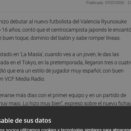
Publicado: 07/07/2026 ·
1
 hizo debutar al nuevo futbolista del Valencia Ryunosuke
o 16 años, contó que el centrocampista japonés le encant
e buen toque, dominio del balón y sabe romper líneas.
stado en ‘La Masía’, cuando ves a un joven, le das las
 en el Tokyo, en la pretemporada, llegaron tres o cuatr
dió que era un estilo de jugador muy español, con buen
 en VCF Media Radio.
trenarse más días con el primer equipo y en un partido de
muy majo. Lo hizo muy bien”, expresó sobre el nuevo ficha
able de sus datos
el balón sin perder, romper líneas con el pase y jugar entre
os socios utilizamos cookies y tecnologías similares para almacena