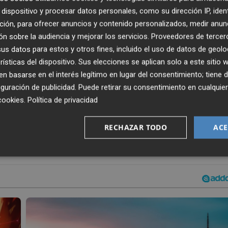
enía”, explicó.
dispositivo y procesar datos personales, como su dirección IP, iden
ción, para ofrecer anuncios y contenido personalizados, medir anun
n sobre la audiencia y mejorar los servicios.
Proveedores de tercer
centrocampista con llegada en cuanto al último pase. Ha id
s datos para estos y otros fines, incluido el uso de datos de geolo
 dentro y con buen 'uno contra uno'. Le gusta llegar y ti
rísticas del dispositivo. Sus elecciones se aplican solo a este sitio
 basarse en el interés legítimo en lugar del consentimiento; tiene 
guración de publicidad
. Puede retirar su consentimiento en cualqu
 carácter. Hay que tener paciencia con su adaptación. Ha
cookies
.
Política de privacidad
alizó.
RECHAZAR TODO
ACE