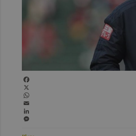
Facebook
X
WhatsApp
Email
LinkedIn
Messenger