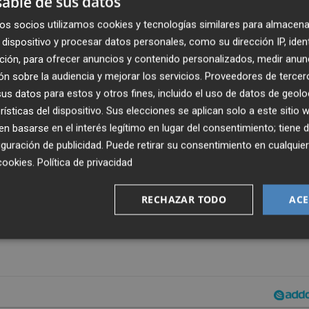
able de sus datos
os socios utilizamos cookies y tecnologías similares para almacena
ña 2021-22, el Valencia ha echado mano de un color qu
dispositivo y procesar datos personales, como su dirección IP, iden
 siglo XX y hasta los años 70. El 'rojo Torino' acompaño a
ción, para ofrecer anuncios y contenido personalizados, medir anun
final de la Copa de 1934.
n sobre la audiencia y mejorar los servicios.
Proveedores de tercer
s datos para estos y otros fines, incluido el uso de datos de geolo
or para camiseta, pantalones y medias. En la parte
rísticas del dispositivo. Sus elecciones se aplican solo a este sitio
n un mosaico abstracto desde el cuello hasta la base, una
 basarse en el interés legítimo en lugar del consentimiento; tiene 
encia".
guración de publicidad
. Puede retirar su consentimiento en cualqu
cookies
.
Política de privacidad
TM Grupo Inmobiliario y Divina Seguros están en el color
RECHAZAR TODO
ACE
ducido el club recientemente como una de sus referencias.