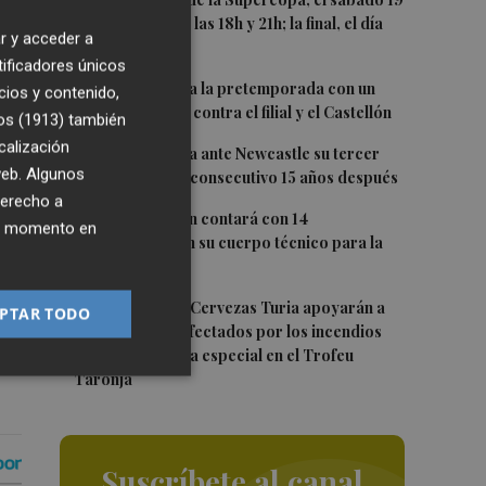
1
de septiembre a las 18h y 21h; la final, el día
r y acceder a
e
20 a las 19h
tificadores únicos
l
2
El Levante cierra la pretemporada con un
cios y contenido,
doble amistoso: contra el filial y el Castellón
os (1913)
también
calización
3
El Valencia busca ante Newcastle su tercer
 web. Algunos
Trofeo Naranja consecutivo 15 años después
derecho a
4
Carlos Corberán contará con 14
ier momento en
profesionales en su cuerpo técnico para la
2026-27
5
El Valencia CF y Cervezas Turia apoyarán a
PTAR TODO
los hosteleros afectados por los incendios
con una iniciativa especial en el Trofeu
Taronja
Suscríbete al canal