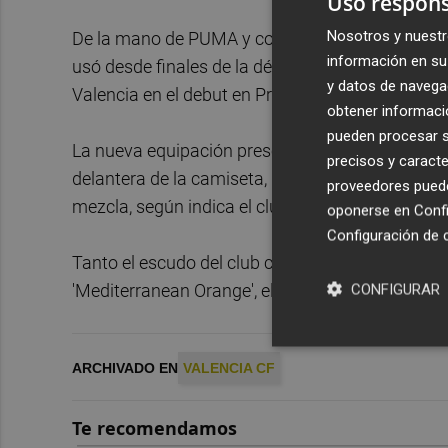
Uso respons
Nosotros y nuestr
De la mano de PUMA y como ya hizo en la campa
información en su 
usó desde finales de la década de los años 20 del
y datos de navega
Valencia en el debut en Primera en 1931 o en la 
obtener informació
pueden procesar su
La nueva equipación presenta un diseño monocol
precisos y caracte
delantera de la camiseta, las letras ‘VCF’ forma
proveedores pueden
mezcla, según indica el club, "de tradición y tend
oponerse en
Confi
Configuración de 
Tanto el escudo del club como los logotipos de 
'Mediterranean Orange', el naranja que ha intro
CONFIGURAR
ARCHIVADO EN
VALENCIA CF