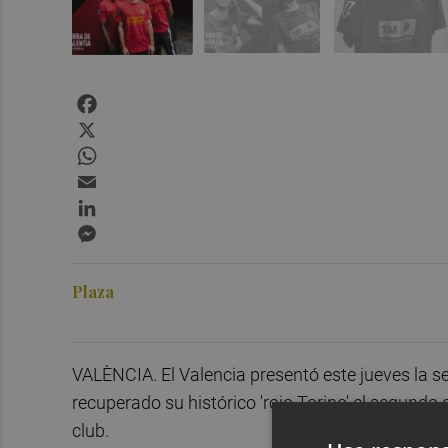
Facebook
X
WhatsApp
Email
LinkedIn
Messenger
Plaza
VALÈNCIA. El Valencia presentó este jueves la 
recuperado su histórico 'rojo Torino' el segundo
club.