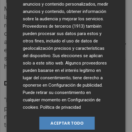
"No entiendo la decepción por la salida de
anuncios y contenido personalizados, medir
Mosquera. Las renovaciones se dan porque
anuncios y contenido, obtener información
las partes tienen el mismo interés. Las
sobre la audiencia y mejorar los servicios.
renovaciones son importantes a nivel
Proveedores de terceros (1913)
también
deportivo y de significado. Cuando renuevas
pueden procesar sus datos para estos y
a jugadores con sentimiento de pertenencia,
otros fines, incluido el uso de datos de
geolocalización precisos y características
es importante. Ellos se apoyan en el
del dispositivo. Sus elecciones se aplican
sentimiento y nos hace más fuertes. Hemos
solo a este sitio web. Algunos proveedores
hecho un esfuerzo importante".
pueden basarse en el interés legítimo en
lugar del consentimiento; tiene derecho a
Delantero
oponerse en
Configuración de publicidad
.
Puede retirar su consentimiento en
"No hablo de ningún nombre (Sadiq). Se
cualquier momento en
Configuración de
cookies
.
Política de privacidad
puede detectar donde tenemos las
necesidades del equipo y estamos
ACEPTAR TODO
trabajando en ello".