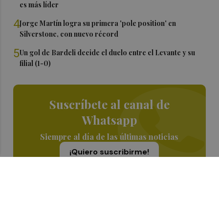
es más líder
4
Jorge Martín logra su primera 'pole position' en
Silverstone, con nuevo récord
5
Un gol de Bardeli decide el duelo entre el Levante y su
filial (1-0)
Suscríbete al canal de
Whatsapp
Siempre al día de las últimas noticias
¡Quiero suscribirme!