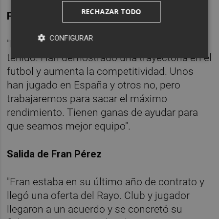
RECHAZAR TODO
Fichajes más experimentados
CONFIGURAR
"Estoy contento con los fichajes que hemos
tenido. Han demostrado una trayectoria en el
futbol y aumenta la competitividad. Unos
han jugado en España y otros no, pero
trabajaremos para sacar el máximo
rendimiento. Tienen ganas de ayudar para
que seamos mejor equipo".
Salida de Fran Pérez
"Fran estaba en su último año de contrato y
llegó una oferta del Rayo. Club y jugador
llegaron a un acuerdo y se concretó su