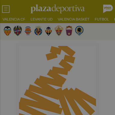
VALENCIA CF
LEVANTE UD
VALENCIA BASKET
FUTBOL