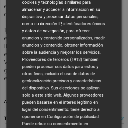
cookies y tecnologías similares para
española y ha sido internacional con las
almacenar y acceder a información en su
categorías inferiores con la selección.
dispositivo y procesar datos personales,
como su dirección IP, identificadores únicos
También hubo dos futbolistas japoneses en
y datos de navegación, para ofrecer
el Valencia Mestalla: Hiroshi Ibusuki y Wadi
anuncios y contenido personalizados, medir
anuncios y contenido, obtener información
Ibrahim Suzuki. Además, el Valencia contó
sobre la audiencia y mejorar los servicios.
en sus filas con los rusos Oleg Salenko,
Proveedores de terceros (1913)
también
Valeriy Karpin y Denis Cheryshev y el
pueden procesar sus datos para estos y
georgiano Giorgi Mamardashvili, dos países
otros fines, incluido el uso de datos de
en la frontera entre Europa y Asia.
geolocalización precisos y características
del dispositivo. Sus elecciones se aplican
solo a este sitio web. Algunos proveedores
ARCHIVADO EN
VALENCIA CF
pueden basarse en el interés legítimo en
lugar del consentimiento; tiene derecho a
oponerse en
Configuración de publicidad
.
Puede retirar su consentimiento en