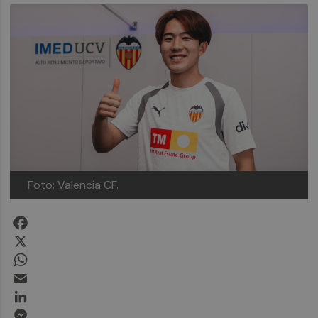
Foto: Valencia CF.
Facebook
X
WhatsApp
Email
LinkedIn
Messenger