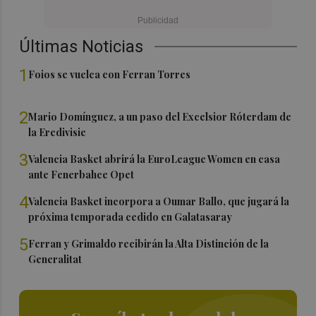
Últimas Noticias
1
Foios se vuelca con Ferran Torres
2
Mario Domínguez, a un paso del Excelsior Róterdam de
la Eredivisie
3
Valencia Basket abrirá la EuroLeague Women en casa
ante Fenerbahce Opet
4
Valencia Basket incorpora a Oumar Ballo, que jugará la
próxima temporada cedido en Galatasaray
5
Ferran y Grimaldo recibirán la Alta Distinción de la
Generalitat