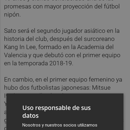
promesas con mayor proyección del fútbol
nipón.
Sato será el segundo jugador asiático en la
historia del club, después del surcoreano
Kang In Lee, formado en la Academia del
Valencia y que debutó con el primer equipo
en la temporada 2018-19.
En cambio, en el primer equipo femenino ya
hubo dos futbolistas japonesas: Mitsue
Iwakura, que llegó en la 2013-14, y Maya
Yamamoto, fichada en la 2016-17. En la
Uso responsable de sus
actualidad cuenta en sus filas con Jana Xin,
datos
guardameta nacida en China que, aunque es
Nosotros y nuestros socios utilizamos
de origen asiático, cuenta con nacionalidad