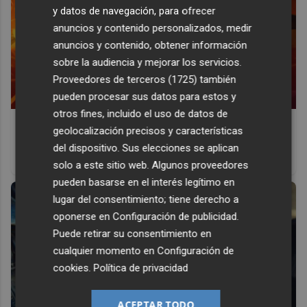
y datos de navegación, para ofrecer
anuncios y contenido personalizados, medir
anuncios y contenido, obtener información
sobre la audiencia y mejorar los servicios.
Proveedores de terceros (1725)
también
pueden procesar sus datos para estos y
otros fines, incluido el uso de datos de
Corepunk MMORPG
geolocalización precisos y características
Un verdadero MMORPG de la vieja escuela ¡Cómo los de
del dispositivo. Sus elecciones se aplican
antes, pero mejor!
solo a este sitio web. Algunos proveedores
pueden basarse en el interés legítimo en
lugar del consentimiento; tiene derecho a
oponerse en
Configuración de publicidad
.
Puede retirar su consentimiento en
cualquier momento en
Configuración de
cookies
.
Política de privacidad
ACEPTAR TODO