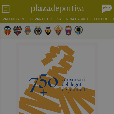
VALENCIA CF
LEVANTE UD
VALENCIA BASKET
FUTBOL