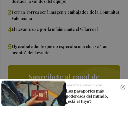
destaca la solidez del equipo
3
Ferran Torres será imagen y embajador de la Comunitat
Valenciana
4
El Levante cae por la mínima ante el Villarreal
5
Elgezabal admite que no esperaba marcharse "tan
pronto" del Levante
Suscríbete al canal de
Whatsapp
Pasaportes que abren puertas
Los pasaportes más
poderosos del mundo,
Siempre al día de las últimas noticias
¿está el tuyo?
¡Quiero suscribirme!